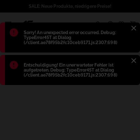
SALE: Neue Produkte, niedrigere Preise!
1
Błąd
:
Sorry! An unexpected error occurred. Debug:
TypeError45T at Dialog
(/client.ae78f95b2fc10ceb9171.js:2307:698)
Błąd
:
Entschuldigung! Ein unerwarteter Fehler ist
aufgetreten. Debug: TypeError45T at Dialog
(/client.ae78f95b2fc10ceb9171.js:2307:698)