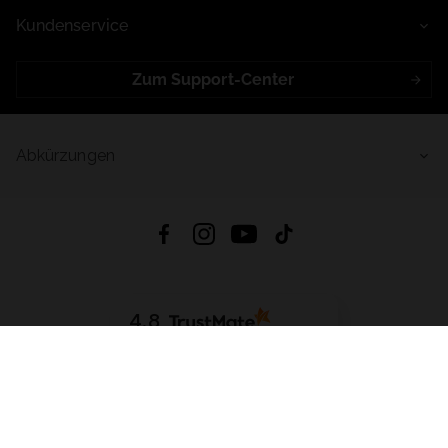
Kundenservice
Zum Support-Center
Abkürzungen
4.8
Basierend auf
998
Bewertungen
von jeher
App Herunterladen:
App Store
Google Play
App Gallery