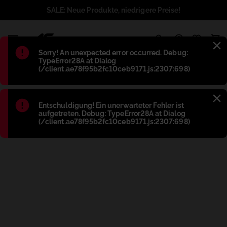
SALE: Neue Produkte, niedrigere Preise!
1
Błąd
:
Sorry! An unexpected error occurred. Debug:
TypeError28A at Dialog
(/client.ae78f95b2fc10ceb9171.js:2307:698)
Błąd
:
Entschuldigung! Ein unerwarteter Fehler ist
aufgetreten. Debug: TypeError28A at Dialog
(/client.ae78f95b2fc10ceb9171.js:2307:698)