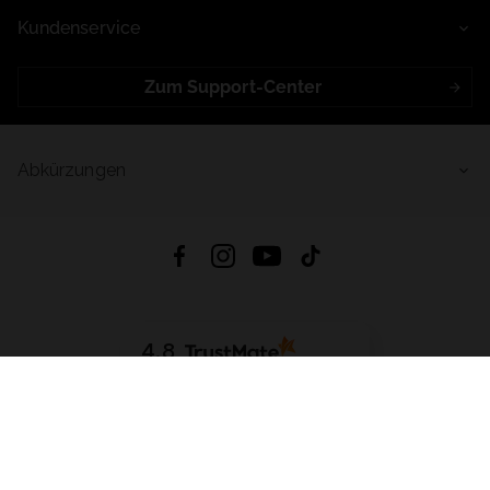
Kundenservice
Zum Support-Center
Abkürzungen
4.8
Basierend auf
998
Bewertungen
von jeher
App Herunterladen:
App Store
Google Play
App Gallery