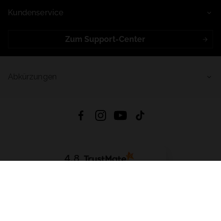
Kundenservice
Zum Support-Center
Abkürzungen
4.8
Basierend auf
999
Bewertungen
von jeher
App Herunterladen:
App Store
Google Play
App Gallery