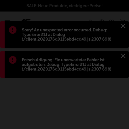
SALE: Neue Produkte, niedrigere Preise!
1
Błąd
:
Sorry! An unexpected error occurred. Debug:
TypeError21J at Dialog
(/client.2029176d9115ebd4cd49.js:2307:698)
Błąd
:
Entschuldigung! Ein unerwarteter Fehler ist
aufgetreten. Debug: TypeError21J at Dialog
(/client.2029176d9115ebd4cd49.js:2307:698)