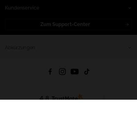
Kundenservice
Zum Support-Center
Abkürzungen
4.8
Basierend auf
998
Bewertungen
von jeher
App Herunterladen:
App Store
Google Play
App Gallery