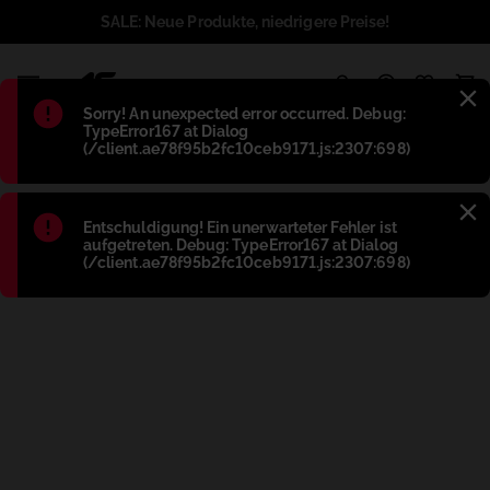
SALE: Neue Produkte, niedrigere Preise!
1
Błąd
:
Sorry! An unexpected error occurred. Debug:
TypeError167 at Dialog
(/client.ae78f95b2fc10ceb9171.js:2307:698)
Błąd
:
Entschuldigung! Ein unerwarteter Fehler ist
aufgetreten. Debug: TypeError167 at Dialog
(/client.ae78f95b2fc10ceb9171.js:2307:698)