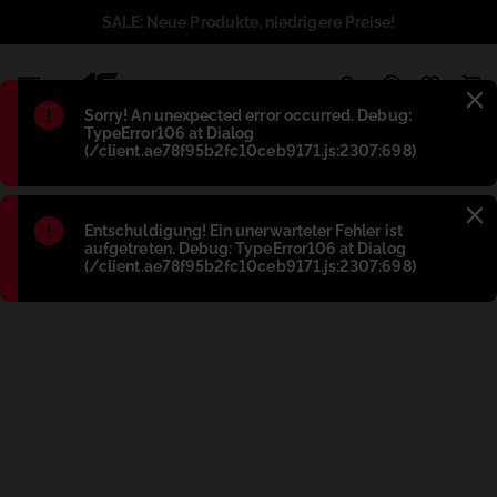
SALE: Neue Produkte, niedrigere Preise!
1
Błąd
:
Sorry! An unexpected error occurred. Debug:
TypeError106 at Dialog
(/client.ae78f95b2fc10ceb9171.js:2307:698)
Błąd
:
Entschuldigung! Ein unerwarteter Fehler ist
aufgetreten. Debug: TypeError106 at Dialog
(/client.ae78f95b2fc10ceb9171.js:2307:698)