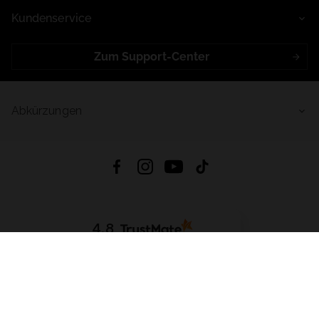
Kundenservice
Zum Support-Center
Abkürzungen
4.8
Basierend auf
998
Bewertungen
von jeher
App Herunterladen:
App Store
Google Play
App Gallery