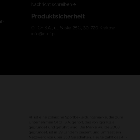
Nachricht schreiben
Produktsicherheit
uf?
OTCF S.A., ul. Saska 25C, 30-720 Kraków
info@otcf.pl
4F ist eine polnische Sportbekleidungsmarke, die zum
Unternehmen OTCF S.A. gehört, das von Igor Klaja
gegründet und geführt wird. Die Marke wurde 2003
gegründet, ist in 39 Ländern präsent und umfasst ein
Netzwerk von über 350 Geschäften. Heute zählt das 4F-