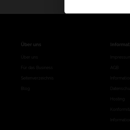
Über uns
Informa
Über uns
Impressu
Für das Business
AGB
Seitenverzeichnis
Informati
Blog
Datenschu
Hosting
Konformit
Informati