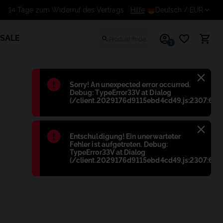
14 Tage zum Widerruf des Vert
Hilfe
Deutsch
/ EUR
SALE
1
Błąd
:
Sorry! An unexpected error occurred.
Debug: TypeError33V at Dialog
(/client.2029176d9115ebd4cd49.js:2307:698
Błąd
:
Entschuldigung! Ein unerwarteter
Fehler ist aufgetreten. Debug:
TypeError33V at Dialog
(/client.2029176d9115ebd4cd49.js:2307:698