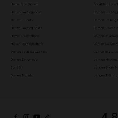
Herren Sporthosen
Sportkleider un
Herren Trainingshose
Damen Lauflegg
Herren T-Shirts
Damen Trainings
Herren Training Shirts
Damen Stoffhos
Herren Sweatshorts
Damen Baumwol
Herren Trainingsshorts
Damen Sweatsho
Damen Sport Sweatshirts
Damen Radlersh
Damen Bademode
Jungen Hoodies
Sport BH
Jungen Sport-Sw
Damen T-shirts
Jungen T-Shirts
4.8