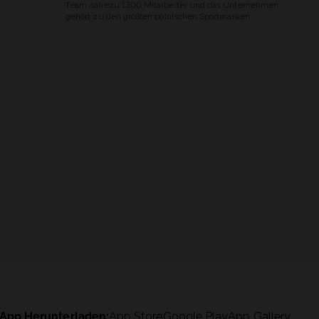
Team nahezu 1300 Mitarbeiter und das Unternehmen
gehört zu den größten polnischen Sportmarken.
App Herunterladen:
App Store
Google Play
App Gallery