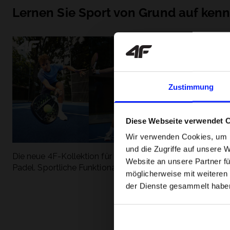
Lernen Sie Sport von Grund auf ken
Zustimmung
Diese Webseite verwendet 
Wir verwenden Cookies, um I
und die Zugriffe auf unsere 
Die neue 4F-Kollektion für Tennis und
Die beliebtesten
Website an unsere Partner fü
Padel. Sportliche Funktionalität trifft auf
entdecken Sie, 
möglicherweise mit weiteren
modernen Stil.
Geschwindigkeit
der Dienste gesammelt habe
begeistert.