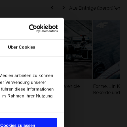
Alle Einträge überprüfen
Über Cookies
 Medien anbieten zu können
hrer Verwendung unserer
Formel 1 Glossar - Wir erklären die
Formel 1 in Kürz
 führen diese Informationen
ung
wichtigsten Rennbegriffe
Rekorde und die
ie im Rahmen Ihrer Nutzung
Cookies zulassen