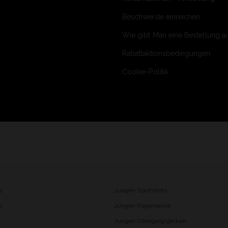
Beschwerde einreichen
Wie gibt Man eine Bestellung a
Rabattaktionsbedingungen
Cookie-Politik
s
Jungen Sportshirts
s
Jungen Regenjacke
Jungen Übergangsjacken