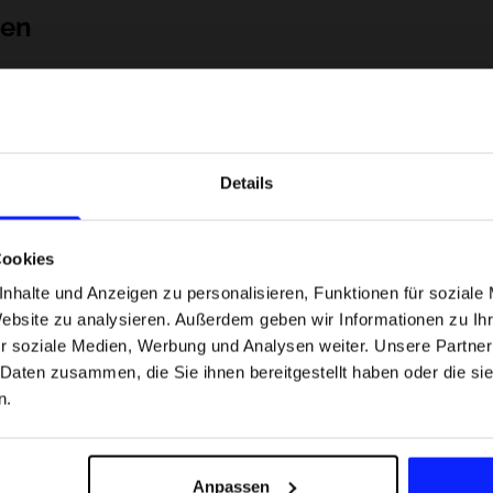
nen
Details
Cookies
nhalte und Anzeigen zu personalisieren, Funktionen für soziale
Website zu analysieren. Außerdem geben wir Informationen zu I
 Motorsportarten -
Formel-1-Strecken, die keine Fehler
r soziale Medien, Werbung und Analysen weiter. Unsere Partner
was
verzeihen - wo Präzision und Erfahr
 Daten zusammen, die Sie ihnen bereitgestellt haben oder die s
sfans am meisten
zählen.
n.
Versandkosten
Unsere Geschäfte finden
Für das Business
Anpassen