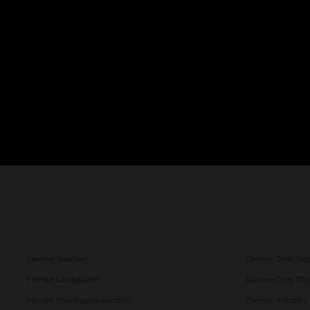
Herren Westen
Damen Tank Top
Herren Laufjacken
Damen Crop Top
Herren Trainingssweatshirt
Damen Westen