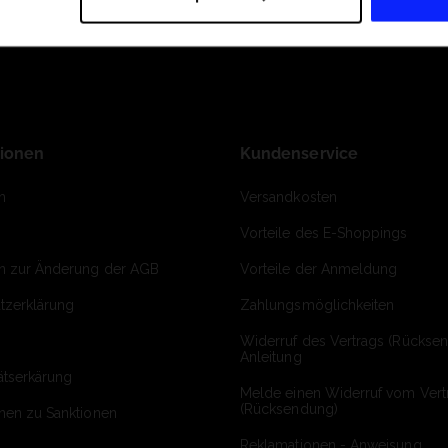
tionen
Kundenservice
m
Versandkosten
Vorteile des E-Shoppings
on zur Änderung der AGB
Vorteile der Anmeldung
tzerklärung
Zahlungsmöglichkeiten
Widerruf des Vertrags (Rückse
Anleitung
ätserkärung
Melde einen Widerruf vom Vert
(Rücksendung)
onen zu Sanktionen
Reklamationen - Anweisung