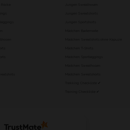
d Röcke
Jungen Sweathosen
ings
Jungen Sweatshorts
leggings
Jungen Sportshorts
en
Mädchen Bademode
lhosen
Mädchen Sweatshirts ohne Kapuze
rts
Mädchen T-Shirts
orts
Mädchen Sportleggings
Mädchen Sweathosen
eatshirts
Mädchen Sweatshorts
Trekking Checkliste ✔
Training Checkliste ✔