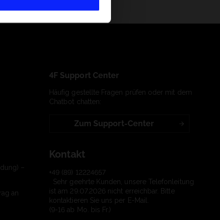
4F Support Center
Häufig gestellte Fragen prüfen oder mit dem
Chatbot chatten:
Zum Support-Center
Kontakt
ndung) –
+49 (89) 12224657
Sehr geehrte Kunden, unsere Telefonleitung
ist am 29.07.2026 nicht erreichbar. Bitte
rag an
kontaktieren Sie uns per E-Mail.
(9-16 ab Mo. bis Fr.)