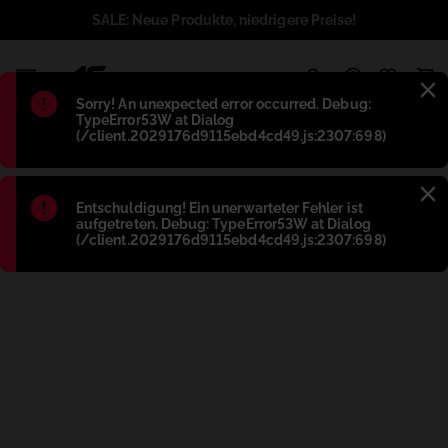
SALE: Neue Produkte, niedrigere Preise!
1
Błąd
:
Sorry! An unexpected error occurred. Debug:
TypeError53W at Dialog
(/client.2029176d9115ebd4cd49.js:2307:698)
Błąd
:
Entschuldigung! Ein unerwarteter Fehler ist
aufgetreten. Debug: TypeError53W at Dialog
(/client.2029176d9115ebd4cd49.js:2307:698)