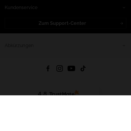
Kundenservice
Zum Support-Center
Abkürzungen
4.8
Basierend auf
998
Bewertungen
von jeher
App Herunterladen:
App Store
Google Play
App Gallery