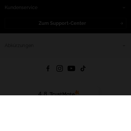
Kundenservice
Zum Support-Center
Abkürzungen
4.8
Basierend auf
999
Bewertungen
von jeher
App Herunterladen:
App Store
Google Play
App Gallery