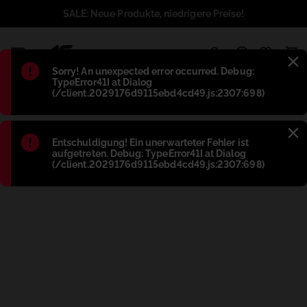
SALE: Neue Produkte, niedrigere Preise!
1
Błąd
:
Sorry! An unexpected error occurred. Debug:
TypeError41I at Dialog
(/client.2029176d9115ebd4cd49.js:2307:698)
Błąd
:
Entschuldigung! Ein unerwarteter Fehler ist
aufgetreten. Debug: TypeError41I at Dialog
(/client.2029176d9115ebd4cd49.js:2307:698)