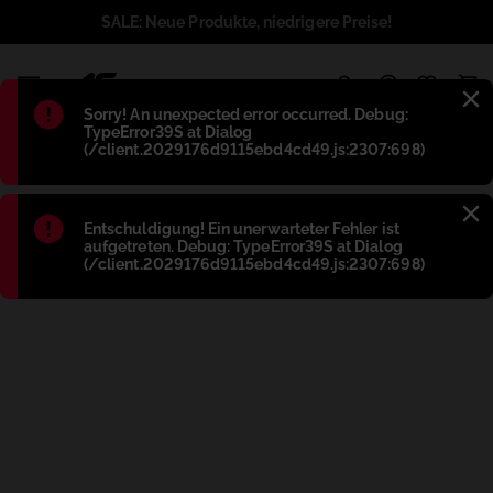
SALE: Neue Produkte, niedrigere Preise!
1
Błąd
:
Sorry! An unexpected error occurred. Debug:
TypeError39S at Dialog
(/client.2029176d9115ebd4cd49.js:2307:698)
Błąd
:
Entschuldigung! Ein unerwarteter Fehler ist
aufgetreten. Debug: TypeError39S at Dialog
(/client.2029176d9115ebd4cd49.js:2307:698)