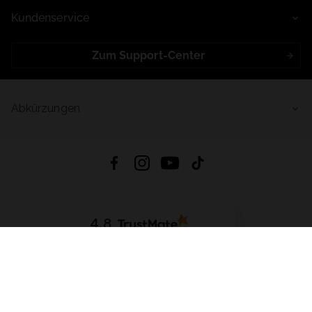
Kundenservice
Zum Support-Center
Abkürzungen
4.8
Basierend auf
998
Bewertungen
von jeher
App Herunterladen:
App Store
Google Play
App Gallery