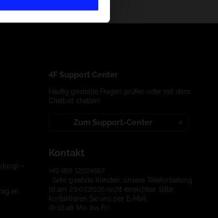
4F Support Center
Häufig gestellte Fragen prüfen oder mit dem
Chatbot chatten:
Zum Support-Center
Kontakt
ndung) –
+49 (89) 12224657
Sehr geehrte Kunden, unsere Telefonleitung
ist am 29.07.2026 nicht erreichbar. Bitte
rag an
kontaktieren Sie uns per E-Mail.
(9-16 ab Mo. bis Fr.)