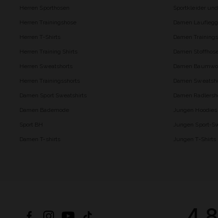
Herren Sporthosen
Sportkleider un
Herren Trainingshose
Damen Lauflegg
Herren T-Shirts
Damen Trainings
Herren Training Shirts
Damen Stoffhos
Herren Sweatshorts
Damen Baumwol
Herren Trainingsshorts
Damen Sweatsho
Damen Sport Sweatshirts
Damen Radlersh
Damen Bademode
Jungen Hoodies
Sport BH
Jungen Sport-Sw
Damen T-shirts
Jungen T-Shirts
4.8