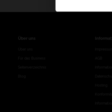
Über uns
Informa
Über uns
Impressu
Für das Business
AGB
Seitenverzeichnis
Informati
Blog
Datenschu
Hosting
Konformit
Informati