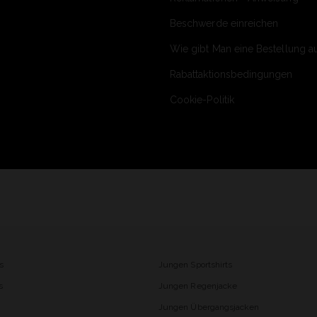
Beschwerde einreichen
Wie gibt Man eine Bestellung a
Rabattaktionsbedingungen
Cookie-Politik
s
Jungen Sportshirts
s
Jungen Regenjacke
Jungen Übergangsjacken