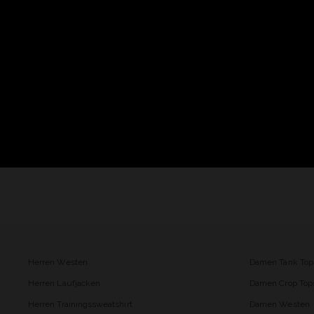
Herren Westen
Damen Tank Top
Herren Laufjacken
Damen Crop Top
Herren Trainingssweatshirt
Damen Westen