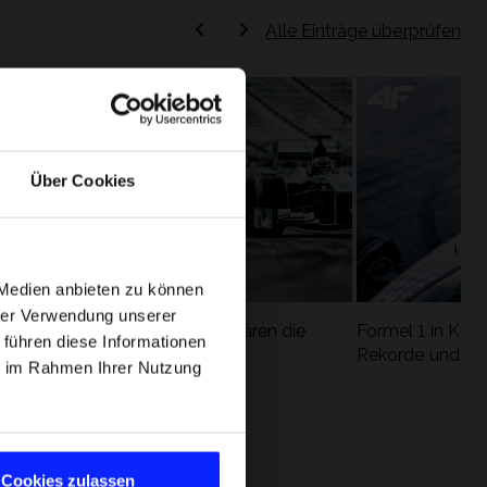
Alle Einträge überprüfen
Über Cookies
 Medien anbieten zu können
hrer Verwendung unserer
Formel 1 Glossar - Wir erklären die
Formel 1 in Kürz
 führen diese Informationen
ung
wichtigsten Rennbegriffe
Rekorde und die
ie im Rahmen Ihrer Nutzung
Cookies zulassen