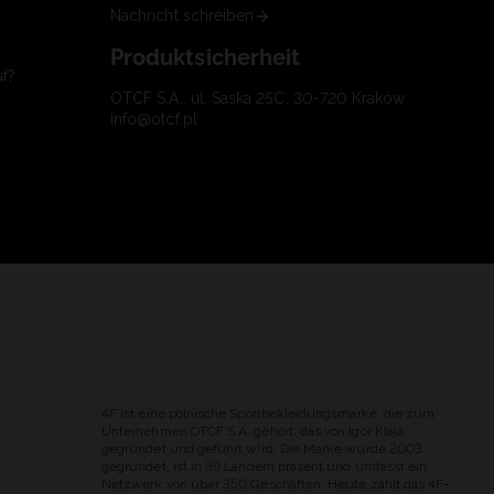
Nachricht schreiben
Produktsicherheit
uf?
OTCF S.A., ul. Saska 25C, 30-720 Kraków
info@otcf.pl
4F ist eine polnische Sportbekleidungsmarke, die zum
Unternehmen OTCF S.A. gehört, das von Igor Klaja
gegründet und geführt wird. Die Marke wurde 2003
gegründet, ist in 39 Ländern präsent und umfasst ein
Netzwerk von über 350 Geschäften. Heute zählt das 4F-