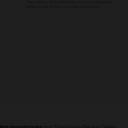
Team nahezu 1300 Mitarbeiter und das Unternehmen
gehört zu den größten polnischen Sportmarken.
App Herunterladen:
App Store
Google Play
App Gallery