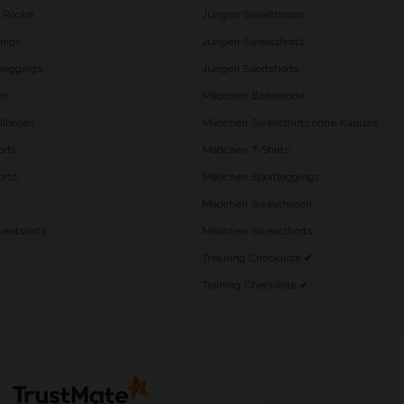
d Röcke
Jungen Sweathosen
ings
Jungen Sweatshorts
leggings
Jungen Sportshorts
en
Mädchen Bademode
lhosen
Mädchen Sweatshirts ohne Kapuze
rts
Mädchen T-Shirts
orts
Mädchen Sportleggings
Mädchen Sweathosen
eatshirts
Mädchen Sweatshorts
Trekking Checkliste ✔
Training Checkliste ✔