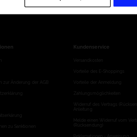
tionen
Kundenservice
m
Versandkosten
Vorteile des E-Shoppings
on zur Änderung der AGB
Vorteile der Anmeldung
tzerklärung
Zahlungsmöglichkeiten
Widerruf des Vertrags (Rückse
Anleitung
ätserkärung
Melde einen Widerruf vom Vert
(Rücksendung)
onen zu Sanktionen
Reklamationen - Anweisung