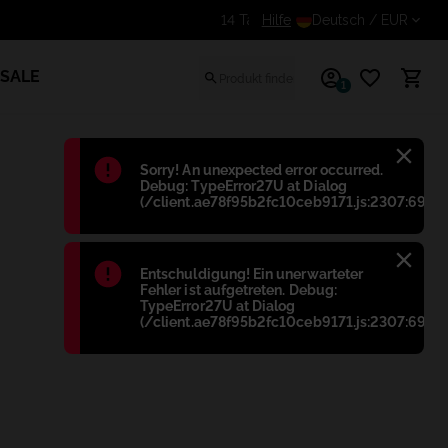
Erhalte einen zusätzlichen Rabatt für e
Hilfe
Deutsch
/ EUR
SALE
1
Błąd
:
Sorry! An unexpected error occurred.
Debug: TypeError27U at Dialog
(/client.ae78f95b2fc10ceb9171.js:2307:698)
Błąd
:
Entschuldigung! Ein unerwarteter
Fehler ist aufgetreten. Debug:
TypeError27U at Dialog
(/client.ae78f95b2fc10ceb9171.js:2307:698)