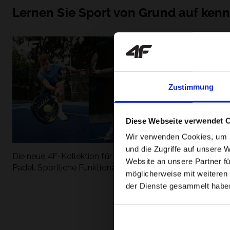
Lernen Sie Sport von Grund auf ken
Zustimmung
Diese Webseite verwendet 
Wir verwenden Cookies, um I
und die Zugriffe auf unsere 
Die neue 4F-Kollektion für Tennis und
Die beliebtesten
Website an unsere Partner fü
Padel. Sportliche Funktionalität trifft auf
entdecken Sie, 
möglicherweise mit weiteren
modernen Stil.
Geschwindigkeit
der Dienste gesammelt habe
begeistert.