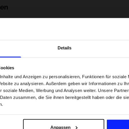
nen
Details
Cookies
nhalte und Anzeigen zu personalisieren, Funktionen für soziale
Website zu analysieren. Außerdem geben wir Informationen zu I
 Motorsportarten -
Formel-1-Strecken, die keine Fehler
r soziale Medien, Werbung und Analysen weiter. Unsere Partner
was
verzeihen - wo Präzision und Erfahr
 Daten zusammen, die Sie ihnen bereitgestellt haben oder die s
sfans am meisten
zählen.
n.
Versandkosten
Unsere Geschäfte finden
Für das Business
Anpassen