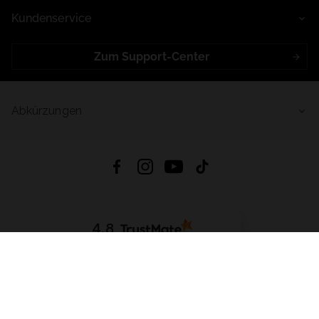
Kundenservice
Zum Support-Center
Abkürzungen
4.8
Basierend auf
998
Bewertungen
von jeher
App Herunterladen:
App Store
Google Play
App Gallery