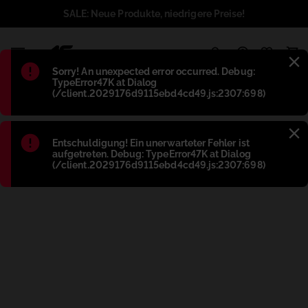
SALE: Neue Produkte, niedrigere Preise!
1
Błąd
:
Sorry! An unexpected error occurred. Debug:
TypeError47K at Dialog
(/client.2029176d9115ebd4cd49.js:2307:698)
Błąd
:
Entschuldigung! Ein unerwarteter Fehler ist
aufgetreten. Debug: TypeError47K at Dialog
(/client.2029176d9115ebd4cd49.js:2307:698)