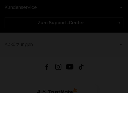
Kundenservice
Zum Support-Center
Abkürzungen
4.8
Basierend auf
998
Bewertungen
von jeher
App Herunterladen:
App Store
Google Play
App Gallery