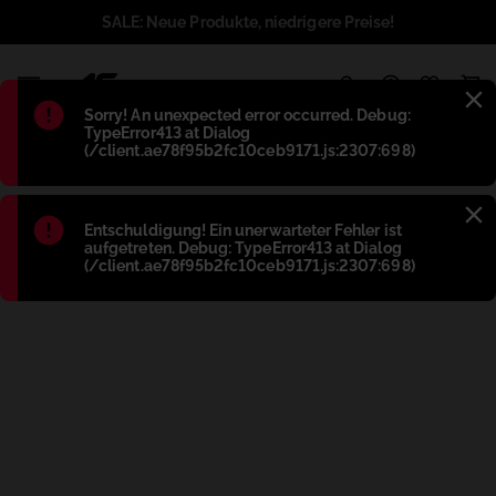
SALE: Neue Produkte, niedrigere Preise!
1
Błąd
:
Sorry! An unexpected error occurred. Debug:
TypeError413 at Dialog
(/client.ae78f95b2fc10ceb9171.js:2307:698)
Błąd
:
Entschuldigung! Ein unerwarteter Fehler ist
aufgetreten. Debug: TypeError413 at Dialog
(/client.ae78f95b2fc10ceb9171.js:2307:698)