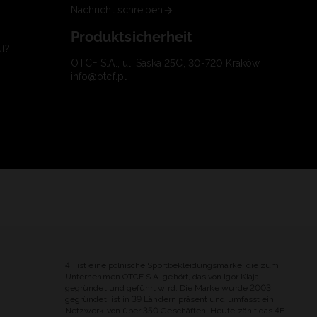
Nachricht schreiben
Produktsicherheit
uf?
OTCF S.A., ul. Saska 25C, 30-720 Kraków
info@otcf.pl
4F ist eine polnische Sportbekleidungsmarke, die zum
Unternehmen OTCF S.A. gehört, das von Igor Klaja
gegründet und geführt wird. Die Marke wurde 2003
gegründet, ist in 39 Ländern präsent und umfasst ein
Netzwerk von über 350 Geschäften. Heute zählt das 4F-