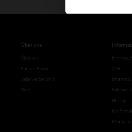
Über uns
Informa
Über uns
Impressu
Für das Business
AGB
Seitenverzeichnis
Informati
Blog
Datenschu
Hosting
Konformit
Informati