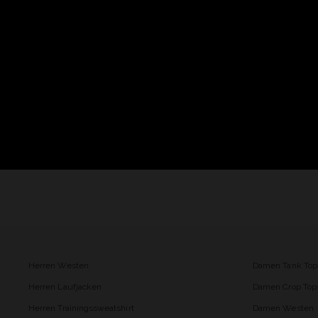
Herren Westen
Damen Tank Top
Herren Laufjacken
Damen Crop Top
Herren Trainingssweatshirt
Damen Westen