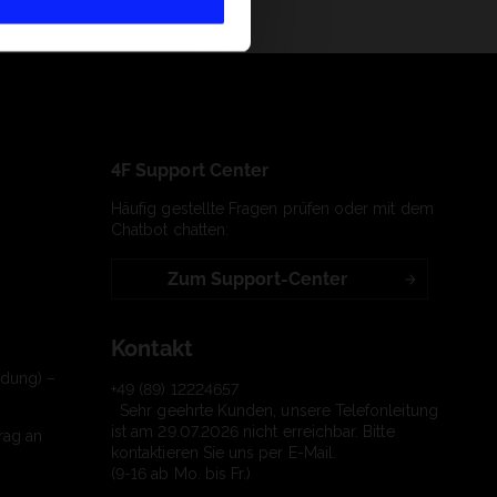
4F Support Center
Häufig gestellte Fragen prüfen oder mit dem
Chatbot chatten:
Zum Support-Center
Kontakt
ndung) –
+49 (89) 12224657
Sehr geehrte Kunden, unsere Telefonleitung
ist am 29.07.2026 nicht erreichbar. Bitte
rag an
kontaktieren Sie uns per E-Mail.
(9-16 ab Mo. bis Fr.)