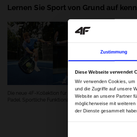
Lernen Sie Sport von Grund auf ken
Zustimmung
Diese Webseite verwendet 
Wir verwenden Cookies, um I
und die Zugriffe auf unsere 
Die neue 4F-Kollektion für Tennis und
Die beliebtesten
Website an unsere Partner fü
Padel. Sportliche Funktionalität trifft auf
entdecken Sie, 
möglicherweise mit weiteren
modernen Stil.
Geschwindigkeit
der Dienste gesammelt habe
begeistert.