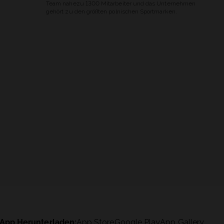
Team nahezu 1300 Mitarbeiter und das Unternehmen
gehört zu den größten polnischen Sportmarken.
App Herunterladen:
App Store
Google Play
App Gallery