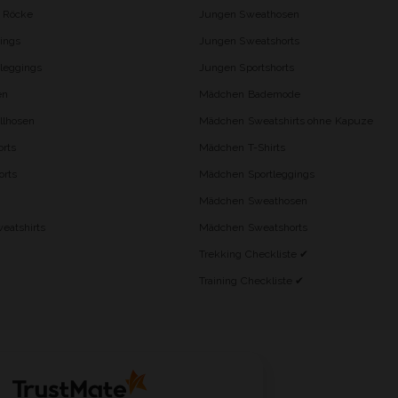
d Röcke
Jungen Sweathosen
ings
Jungen Sweatshorts
leggings
Jungen Sportshorts
en
Mädchen Bademode
lhosen
Mädchen Sweatshirts ohne Kapuze
rts
Mädchen T-Shirts
orts
Mädchen Sportleggings
Mädchen Sweathosen
eatshirts
Mädchen Sweatshorts
Trekking Checkliste ✔
Training Checkliste ✔