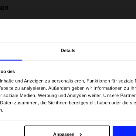
nen
Details
Cookies
nhalte und Anzeigen zu personalisieren, Funktionen für soziale
Website zu analysieren. Außerdem geben wir Informationen zu I
 Motorsportarten -
Formel-1-Strecken, die keine Fehler
r soziale Medien, Werbung und Analysen weiter. Unsere Partner
was
verzeihen - wo Präzision und Erfahr
 Daten zusammen, die Sie ihnen bereitgestellt haben oder die s
sfans am meisten
zählen.
n.
Versandkosten
Unsere Geschäfte finden
Für das Business
Anpassen