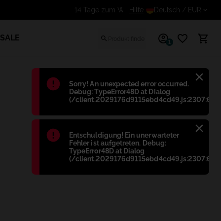
Hilfe
Erhalte einen zusätzlich
Deutsch
/ EUR
SALE
1
Błąd
:
Sorry! An unexpected error occurred.
Debug: TypeError48D at Dialog
(/client.2029176d9115ebd4cd49.js:2307:698
Błąd
:
Entschuldigung! Ein unerwarteter
Fehler ist aufgetreten. Debug:
TypeError48D at Dialog
(/client.2029176d9115ebd4cd49.js:2307:698