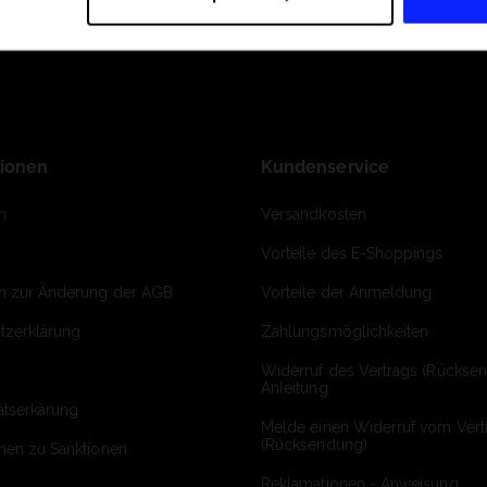
tionen
Kundenservice
m
Versandkosten
Vorteile des E-Shoppings
on zur Änderung der AGB
Vorteile der Anmeldung
tzerklärung
Zahlungsmöglichkeiten
Widerruf des Vertrags (Rückse
Anleitung
ätserkärung
Melde einen Widerruf vom Vert
(Rücksendung)
onen zu Sanktionen
Reklamationen - Anweisung