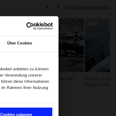
Alle Einträge überprüfen
Über Cookies
 Medien anbieten zu können
hrer Verwendung unserer
Formel 1 Glossar - Wir erklären die
Formel 1 in Kürz
 führen diese Informationen
ung
wichtigsten Rennbegriffe
Rekorde und die
ie im Rahmen Ihrer Nutzung
Cookies zulassen