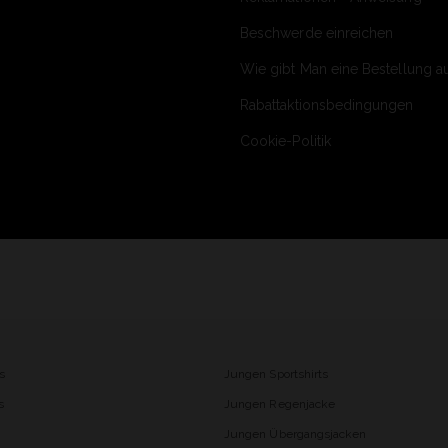
Beschwerde einreichen
Wie gibt Man eine Bestellung a
Rabattaktionsbedingungen
Cookie-Politik
s
Jungen Sportshirts
s
Jungen Regenjacke
Jungen Übergangsjacken