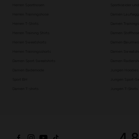
Herren Sporthosen
Sportkleider un
Herren Trainingshose
Damen Lauflegg
Herren T-Shirts
Damen Trainings
Herren Training Shirts
Damen Stoffhos
Herren Sweatshorts
Damen Baumwol
Herren Trainingsshorts
Damen Sweatsho
Damen Sport Sweatshirts
Damen Radlersh
Damen Bademode
Jungen Hoodies
Sport BH
Jungen Sport-Sw
Damen T-shirts
Jungen T-Shirts
4.8