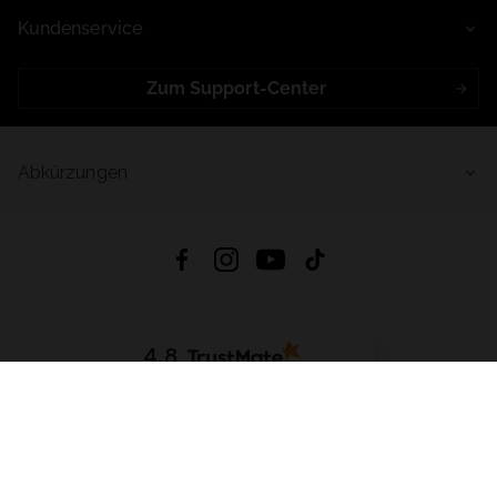
Kundenservice
Zum Support-Center
Abkürzungen
4.8
Basierend auf
998
Bewertungen
von jeher
App Herunterladen:
App Store
Google Play
App Gallery