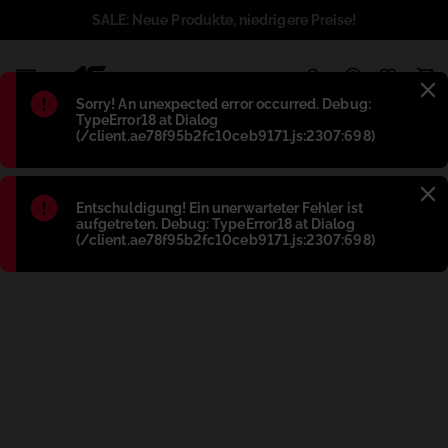
SALE: Neue Produkte, niedrigere Preise!
1
Błąd
:
Sorry! An unexpected error occurred. Debug:
TypeError18 at Dialog
(/client.ae78f95b2fc10ceb9171.js:2307:698)
Błąd
:
Entschuldigung! Ein unerwarteter Fehler ist
aufgetreten. Debug: TypeError18 at Dialog
(/client.ae78f95b2fc10ceb9171.js:2307:698)