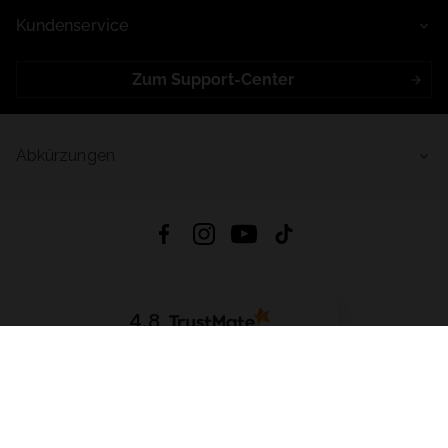
Kundenservice
Zum Support-Center
Abkürzungen
4.8
Basierend auf
998
Bewertungen
von jeher
App Herunterladen:
App Store
Google Play
App Gallery