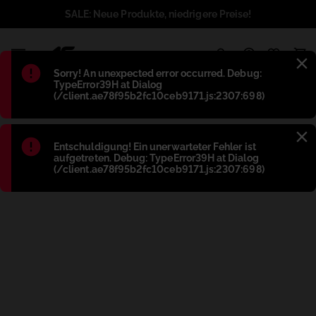
SALE: Neue Produkte, niedrigere Preise!
1
Błąd
:
Sorry! An unexpected error occurred. Debug:
TypeError39H at Dialog
(/client.ae78f95b2fc10ceb9171.js:2307:698)
Błąd
:
Entschuldigung! Ein unerwarteter Fehler ist
aufgetreten. Debug: TypeError39H at Dialog
(/client.ae78f95b2fc10ceb9171.js:2307:698)