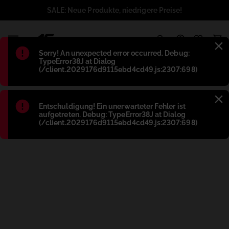
SALE: Neue Produkte, niedrigere Preise!
1
Błąd
:
Sorry! An unexpected error occurred. Debug:
TypeError38J at Dialog
(/client.2029176d9115ebd4cd49.js:2307:698)
Błąd
:
Entschuldigung! Ein unerwarteter Fehler ist
aufgetreten. Debug: TypeError38J at Dialog
(/client.2029176d9115ebd4cd49.js:2307:698)