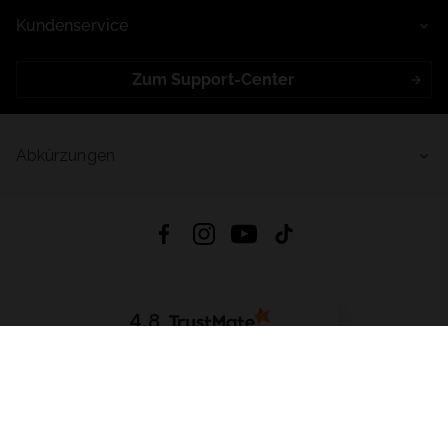
Kundenservice
Zum Support-Center
Abkürzungen
4.8
Basierend auf
998
Bewertungen
von jeher
App Herunterladen:
App Store
Google Play
App Gallery