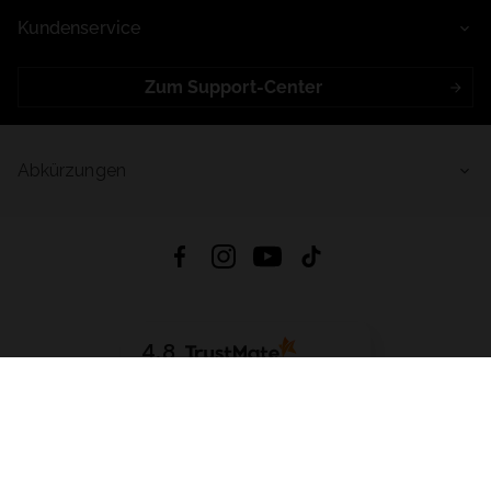
Kundenservice
Zum Support-Center
Abkürzungen
4.8
Basierend auf
998
Bewertungen
von jeher
App Herunterladen:
App Store
Google Play
App Gallery