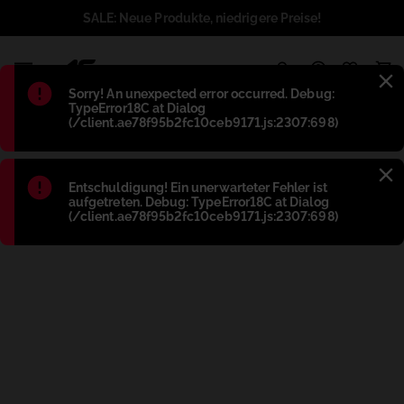
SALE: Neue Produkte, niedrigere Preise!
1
Błąd
:
Sorry! An unexpected error occurred. Debug:
TypeError18C at Dialog
(/client.ae78f95b2fc10ceb9171.js:2307:698)
Błąd
:
Entschuldigung! Ein unerwarteter Fehler ist
aufgetreten. Debug: TypeError18C at Dialog
(/client.ae78f95b2fc10ceb9171.js:2307:698)