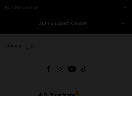
Kundenservice
Zum Support-Center
Abkürzungen
4.8
Basierend auf
998
Bewertungen
von jeher
App Herunterladen:
App Store
Google Play
App Gallery