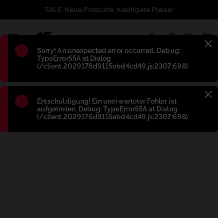
SALE: Neue Produkte, niedrigere Preise!
1
Błąd
:
Sorry! An unexpected error occurred. Debug:
TypeError55A at Dialog
(/client.2029176d9115ebd4cd49.js:2307:698)
Błąd
:
Entschuldigung! Ein unerwarteter Fehler ist
aufgetreten. Debug: TypeError55A at Dialog
(/client.2029176d9115ebd4cd49.js:2307:698)