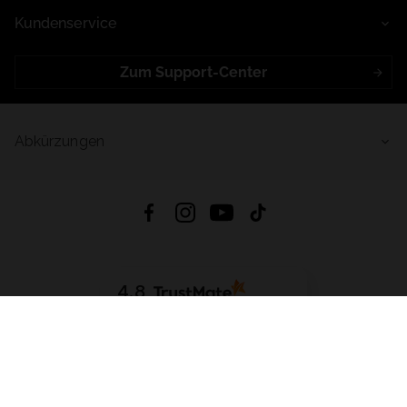
Kundenservice
Zum Support-Center
Abkürzungen
4.8
Basierend auf
998
Bewertungen
von jeher
App Herunterladen:
App Store
Google Play
App Gallery