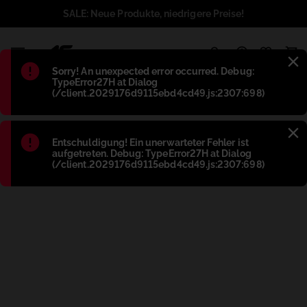
SALE: Neue Produkte, niedrigere Preise!
1
Błąd
:
Sorry! An unexpected error occurred. Debug:
TypeError27H at Dialog
(/client.2029176d9115ebd4cd49.js:2307:698)
Błąd
:
Entschuldigung! Ein unerwarteter Fehler ist
aufgetreten. Debug: TypeError27H at Dialog
(/client.2029176d9115ebd4cd49.js:2307:698)