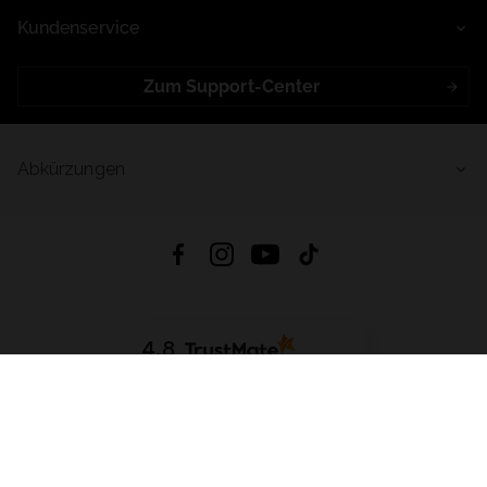
Kundenservice
Zum Support-Center
Abkürzungen
4.8
Basierend auf
999
Bewertungen
von jeher
App Herunterladen:
App Store
Google Play
App Gallery