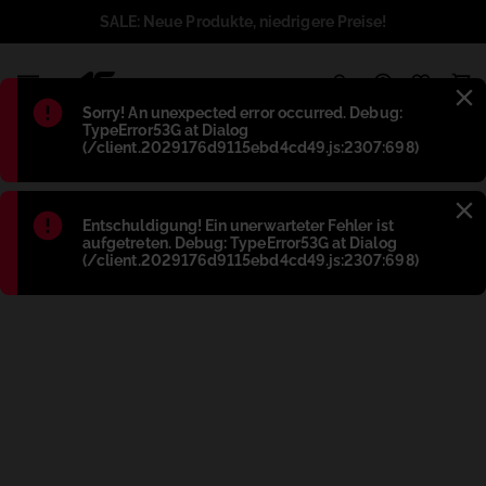
SALE: Neue Produkte, niedrigere Preise!
1
Błąd
:
Sorry! An unexpected error occurred. Debug:
TypeError53G at Dialog
(/client.2029176d9115ebd4cd49.js:2307:698)
Błąd
:
Entschuldigung! Ein unerwarteter Fehler ist
aufgetreten. Debug: TypeError53G at Dialog
(/client.2029176d9115ebd4cd49.js:2307:698)