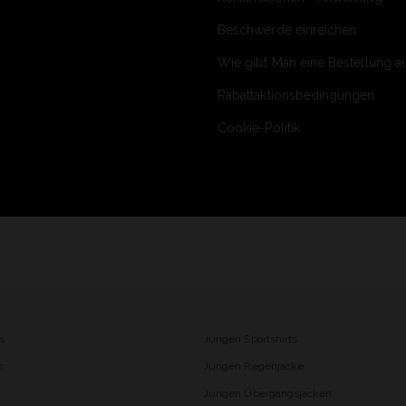
Beschwerde einreichen
Wie gibt Man eine Bestellung a
Rabattaktionsbedingungen
Cookie-Politik
s
Jungen Sportshirts
s
Jungen Regenjacke
Jungen Übergangsjacken