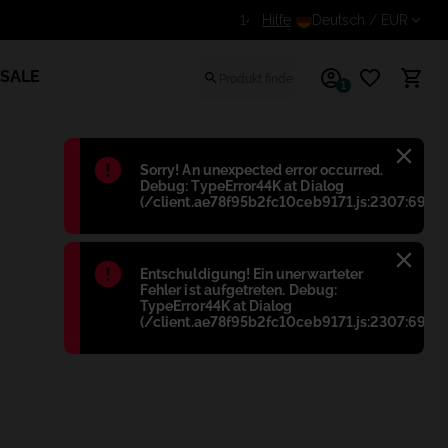
Erhalte einen zusätzlichen Rabatt für eingeloggte Benu
Hilfe
Deutsch
/ EUR
SALE
1
Błąd
:
Sorry! An unexpected error occurred.
Debug: TypeError44K at Dialog
(/client.ae78f95b2fc10ceb9171.js:2307:698)
Błąd
:
Entschuldigung! Ein unerwarteter
Fehler ist aufgetreten. Debug:
TypeError44K at Dialog
(/client.ae78f95b2fc10ceb9171.js:2307:698)