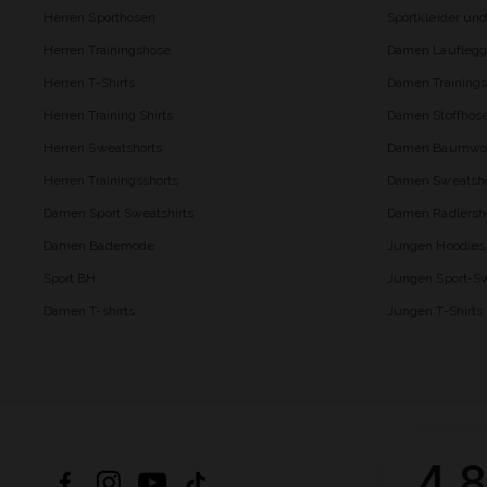
Herren Sporthosen
Sportkleider un
Herren Trainingshose
Damen Lauflegg
Herren T-Shirts
Damen Trainings
Herren Training Shirts
Damen Stoffhos
Herren Sweatshorts
Damen Baumwol
Herren Trainingsshorts
Damen Sweatsho
Damen Sport Sweatshirts
Damen Radlersh
Damen Bademode
Jungen Hoodies
Sport BH
Jungen Sport-Sw
Damen T-shirts
Jungen T-Shirts
4.8