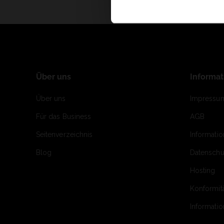
Über uns
Informa
Über uns
Impressu
Für das Business
AGB
Seitenverzeichnis
Informati
Blog
Datenschu
Hosting
Konformit
Informati