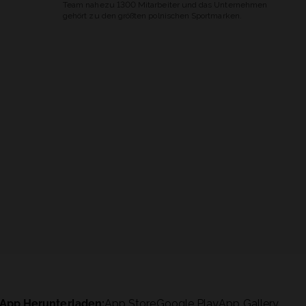
Team nahezu 1300 Mitarbeiter und das Unternehmen
gehört zu den größten polnischen Sportmarken.
App Herunterladen:
App Store
Google Play
App Gallery