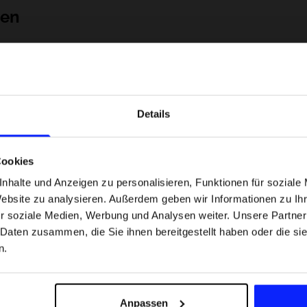
nen
Details
Cookies
nhalte und Anzeigen zu personalisieren, Funktionen für soziale
Website zu analysieren. Außerdem geben wir Informationen zu I
 Motorsportarten -
Formel-1-Strecken, die keine Fehler
r soziale Medien, Werbung und Analysen weiter. Unsere Partner
was
verzeihen - wo Präzision und Erfahr
 Daten zusammen, die Sie ihnen bereitgestellt haben oder die s
sfans am meisten
zählen.
n.
Versandkosten
Unsere Geschäfte finden
Für das Business
Anpassen