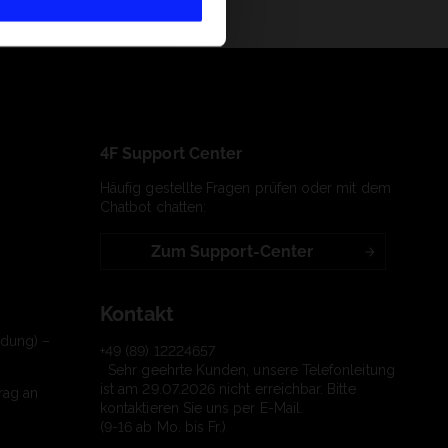
4F Support Center
Häufig gestellte Fragen prüfen oder mit dem
Chatbot chatten:
Zum Support-Center
Kontakt
ndung) –
+49 (89) 12224657
Sehr geehrte Kunden, unsere Telefonleitung
ist am 29.07.2026 nicht erreichbar. Bitte
rag an
kontaktieren Sie uns per E-Mail.
(9-16 ab Mo. bis Fr.)