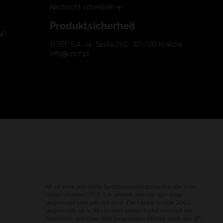
Nachricht schreiben
Produktsicherheit
uf?
OTCF S.A., ul. Saska 25C, 30-720 Kraków
info@otcf.pl
4F ist eine polnische Sportbekleidungsmarke, die zum
Unternehmen OTCF S.A. gehört, das von Igor Klaja
gegründet und geführt wird. Die Marke wurde 2003
gegründet, ist in 39 Ländern präsent und umfasst ein
Netzwerk von über 350 Geschäften. Heute zählt das 4F-