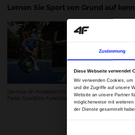
Lernen Sie Sport von Grund auf ken
Zustimmung
Diese Webseite verwendet 
Wir verwenden Cookies, um I
und die Zugriffe auf unsere 
Die neue 4F-Kollektion für Tennis und
Die beliebtesten
Website an unsere Partner fü
Padel. Sportliche Funktionalität trifft auf
entdecken Sie, 
möglicherweise mit weiteren
modernen Stil.
Geschwindigkeit
der Dienste gesammelt habe
begeistert.