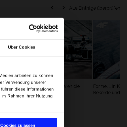
Alle Einträge überprüfen
Über Cookies
 Medien anbieten zu können
hrer Verwendung unserer
Formel 1 Glossar - Wir erklären die
Formel 1 in Kürz
 führen diese Informationen
ung
wichtigsten Rennbegriffe
Rekorde und die
ie im Rahmen Ihrer Nutzung
Cookies zulassen