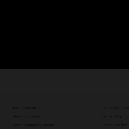
Herren Westen
Damen Tank Top
Herren Laufjacken
Damen Crop Top
Herren Trainingssweatshirt
Damen Westen