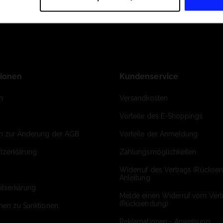
tionen
Kundenservice
m
Versandkosten
Vorteile des E-Shoppings
on zur Änderung der AGB
Vorteile der Anmeldung
tzerklärung
Zahlungsmöglichkeiten
Widerruf des Vertrags (Rückse
Anleitung
ätserkärung
Melde einen Widerruf vom Vert
(Rücksendung)
onen zu Sanktionen
Reklamationen - Anweisung