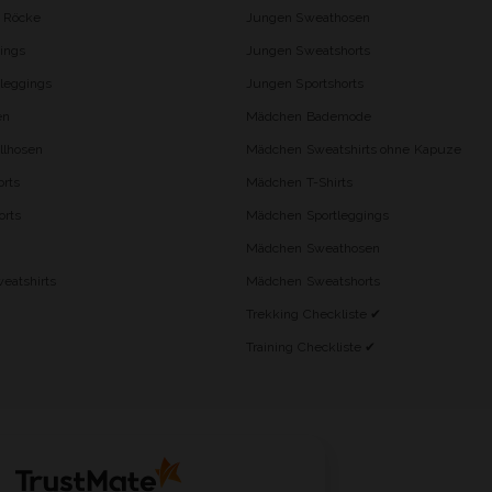
d Röcke
Jungen Sweathosen
ings
Jungen Sweatshorts
leggings
Jungen Sportshorts
en
Mädchen Bademode
lhosen
Mädchen Sweatshirts ohne Kapuze
rts
Mädchen T-Shirts
orts
Mädchen Sportleggings
Mädchen Sweathosen
eatshirts
Mädchen Sweatshorts
Trekking Checkliste ✔
Training Checkliste ✔