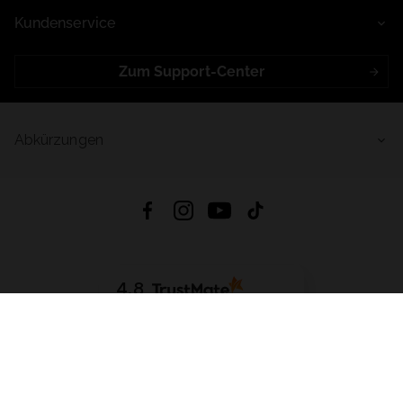
Kundenservice
Zum Support-Center
Abkürzungen
4.8
Basierend auf
998
Bewertungen
von jeher
App Herunterladen:
App Store
Google Play
App Gallery