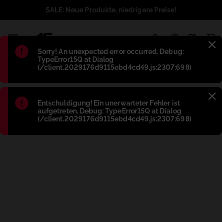
SALE: Neue Produkte, niedrigere Preise!
1
Błąd
:
Sorry! An unexpected error occurred. Debug:
TypeError15Q at Dialog
(/client.2029176d9115ebd4cd49.js:2307:698)
Błąd
:
Entschuldigung! Ein unerwarteter Fehler ist
aufgetreten. Debug: TypeError15Q at Dialog
(/client.2029176d9115ebd4cd49.js:2307:698)