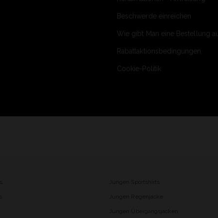
Beschwerde einreichen
Wie gibt Man eine Bestellung a
Rabattaktionsbedingungen
Cookie-Politik
s
Jungen Sportshirts
s
Jungen Regenjacke
Jungen Übergangsjacken