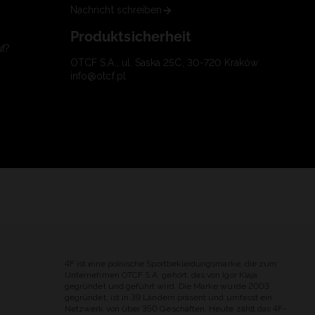
Nachricht schreiben
Produktsicherheit
uf?
OTCF S.A., ul. Saska 25C, 30-720 Kraków
info@otcf.pl
4F ist eine polnische Sportbekleidungsmarke, die zum
Unternehmen OTCF S.A. gehört, das von Igor Klaja
gegründet und geführt wird. Die Marke wurde 2003
gegründet, ist in 39 Ländern präsent und umfasst ein
Netzwerk von über 350 Geschäften. Heute zählt das 4F-