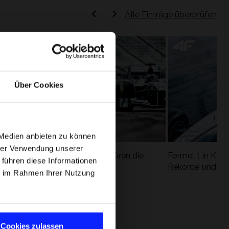
Alle Einträge überprüfen
Über Cookies
 Medien anbieten zu können
hrer Verwendung unserer
Formel 1 Glossar - Wir erklären die
Formel 1 in Kürz
 führen diese Informationen
ung
wichtigsten Rennbegriffe
Rekorde und die
ie im Rahmen Ihrer Nutzung
Cookies zulassen