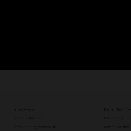
Herren Westen
Damen Tank Top
Herren Laufjacken
Damen Crop Top
Herren Trainingssweatshirt
Damen Westen