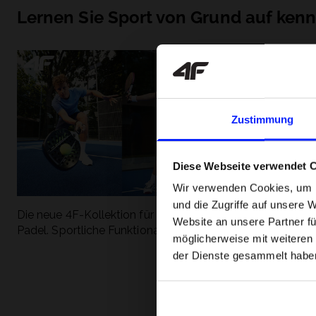
Lernen Sie Sport von Grund auf ken
Zustimmung
Diese Webseite verwendet 
Wir verwenden Cookies, um I
und die Zugriffe auf unsere 
Die neue 4F-Kollektion für Tennis und
Die beliebtesten
Website an unsere Partner fü
Padel. Sportliche Funktionalität trifft auf
entdecken Sie, 
möglicherweise mit weiteren
modernen Stil.
Geschwindigkeit
der Dienste gesammelt habe
begeistert.