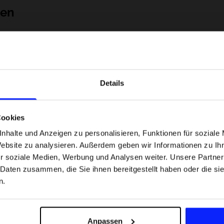
nen
Details
Cookies
nhalte und Anzeigen zu personalisieren, Funktionen für soziale
Website zu analysieren. Außerdem geben wir Informationen zu I
 Motorsportarten -
Formel-1-Strecken, die keine Fehler
r soziale Medien, Werbung und Analysen weiter. Unsere Partner
was
verzeihen - wo Präzision und Erfahr
 Daten zusammen, die Sie ihnen bereitgestellt haben oder die s
sfans am meisten
zählen.
n.
Versandkosten
Unsere Geschäfte finden
Für das Business
Anpassen