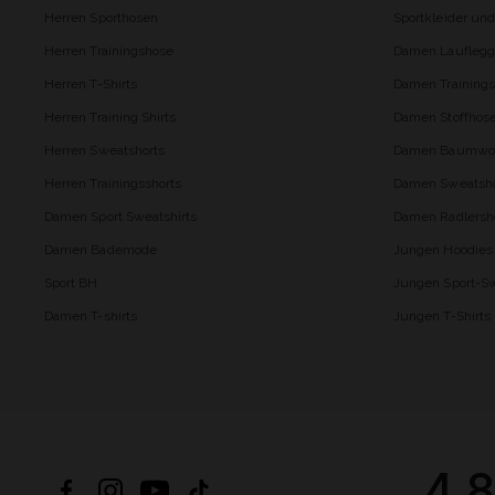
Herren Sporthosen
Sportkleider un
Herren Trainingshose
Damen Lauflegg
Herren T-Shirts
Damen Trainings
Herren Training Shirts
Damen Stoffhos
Herren Sweatshorts
Damen Baumwol
Herren Trainingsshorts
Damen Sweatsho
Damen Sport Sweatshirts
Damen Radlersh
Damen Bademode
Jungen Hoodies
Sport BH
Jungen Sport-Sw
Damen T-shirts
Jungen T-Shirts
4.8