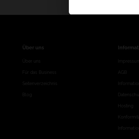
Über uns
Informa
Über uns
Impressu
Für das Business
AGB
Seitenverzeichnis
Informati
Blog
Datenschu
Hosting
Konformit
Informati