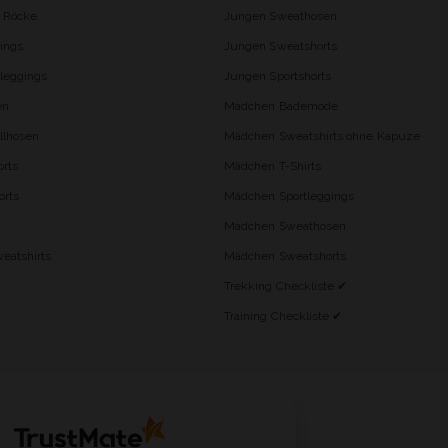
d Röcke
Jungen Sweathosen
ings
Jungen Sweatshorts
leggings
Jungen Sportshorts
en
Mädchen Bademode
lhosen
Mädchen Sweatshirts ohne Kapuze
rts
Mädchen T-Shirts
orts
Mädchen Sportleggings
Mädchen Sweathosen
eatshirts
Mädchen Sweatshorts
Trekking Checkliste ✔
Training Checkliste ✔