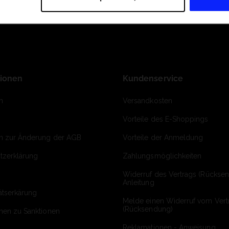
tionen
Kundenservice
m
Versandkosten
Vorteile des E-Shoppings
on zur Änderung der AGB
Vorteile der Anmeldung
tzerklärung
Zahlungsmöglichkeiten
Widerruf des Vertrags (Rückse
Anleitung
ätserkärung
Melde einen Widerruf vom Vert
(Rücksendung)
onen zu Sanktionen
Reklamationen - Anweisung