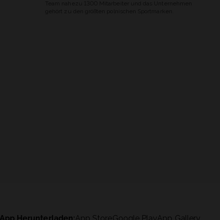
Team nahezu 1300 Mitarbeiter und das Unternehmen
gehört zu den größten polnischen Sportmarken.
App Herunterladen:
App Store
Google Play
App Gallery