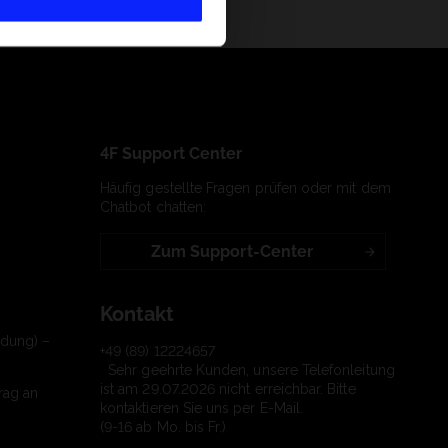
4F Support Center
Häufig gestellte Fragen prüfen oder mit dem
Chatbot chatten:
Zum Support-Center
Kontakt
ndung) –
+49 (89) 12224657
Sehr geehrte Kunden, unsere Telefonleitung
ist am 29.07.2026 nicht erreichbar. Bitte
rag an
kontaktieren Sie uns per E-Mail.
(9-16 ab Mo. bis Fr.)