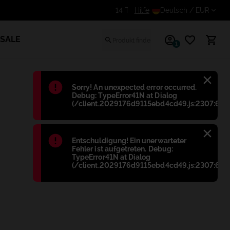
Erhalte einen zusätzlichen Rabatt für eingeloggte
Hilfe
Deutsch
/ EUR
SALE
1
Błąd
:
Sorry! An unexpected error occurred.
Debug: TypeError41N at Dialog
(/client.2029176d9115ebd4cd49.js:2307:698
Błąd
:
Entschuldigung! Ein unerwarteter
Fehler ist aufgetreten. Debug:
TypeError41N at Dialog
(/client.2029176d9115ebd4cd49.js:2307:698