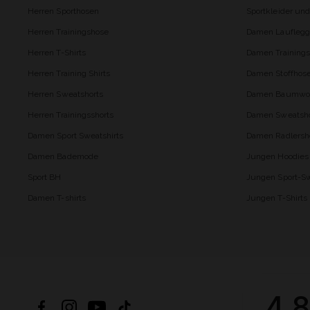
Herren Sporthosen
Sportkleider un
Herren Trainingshose
Damen Lauflegg
Herren T-Shirts
Damen Trainings
Herren Training Shirts
Damen Stoffhos
Herren Sweatshorts
Damen Baumwol
Herren Trainingsshorts
Damen Sweatsho
Damen Sport Sweatshirts
Damen Radlersh
Damen Bademode
Jungen Hoodies
Sport BH
Jungen Sport-Sw
Damen T-shirts
Jungen T-Shirts
4.8