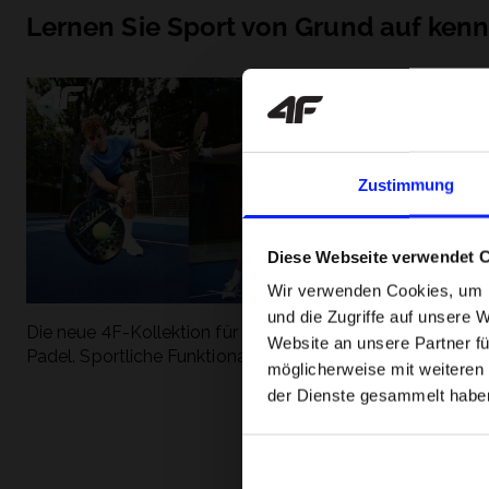
Lernen Sie Sport von Grund auf ken
Zustimmung
Diese Webseite verwendet 
Wir verwenden Cookies, um I
und die Zugriffe auf unsere 
Die neue 4F-Kollektion für Tennis und
Die beliebtesten
Website an unsere Partner fü
Padel. Sportliche Funktionalität trifft auf
entdecken Sie, 
möglicherweise mit weiteren
modernen Stil.
Geschwindigkeit
der Dienste gesammelt habe
begeistert.