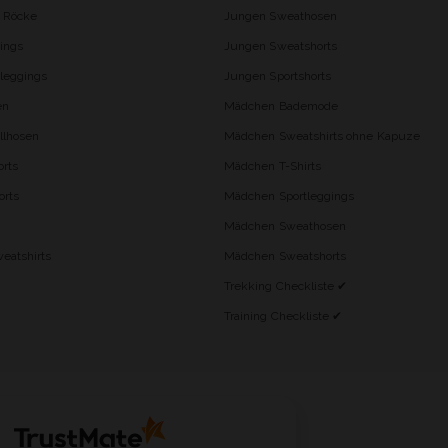
d Röcke
Jungen Sweathosen
ings
Jungen Sweatshorts
leggings
Jungen Sportshorts
en
Mädchen Bademode
lhosen
Mädchen Sweatshirts ohne Kapuze
rts
Mädchen T-Shirts
orts
Mädchen Sportleggings
Mädchen Sweathosen
eatshirts
Mädchen Sweatshorts
Trekking Checkliste ✔
Training Checkliste ✔