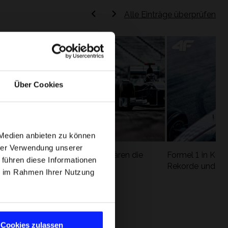
Alle Einträge überprüfen
Über Cookies
 Medien anbieten zu können
hrer Verwendung unserer
Formel 1 Glossar - Wir erklären die
Formel 1 in Kürz
 führen diese Informationen
ung
wichtigsten Rennbegriffe
Rekorde und die
ie im Rahmen Ihrer Nutzung
Cookies zulassen