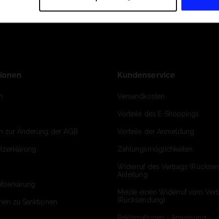
tionen
Kundenservice
m
Versandkosten
Vorteile des E-Shoppings
on zur Änderung der AGB
Vorteile der Anmeldung
tzerklärung
Zahlungsmöglichkeiten
Widerruf des Vertrags (Rückse
Anleitung
ätserkärung
Melde einen Widerruf vom Vert
(Rücksendung)
onen zu Sanktionen
Reklamationen - Anweisung