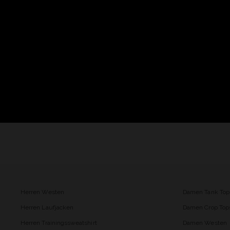
Herren Westen
Damen Tank Top
Herren Laufjacken
Damen Crop Top
Herren Trainingssweatshirt
Damen Westen