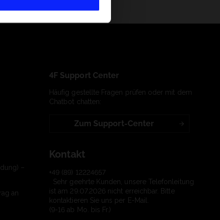
4F Support Center
Häufig gestellte Fragen prüfen oder mit dem
Chatbot chatten:
Zum Support-Center
Kontakt
ndung) –
+49 (89) 12224657
Sehr geehrte Kunden, unsere Telefonleitung
ist am 29.07.2026 nicht erreichbar. Bitte
rag an
kontaktieren Sie uns per E-Mail.
(9-16 ab Mo. bis Fr.)