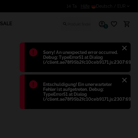
Erhalte einen zusätzlichen Rabatt für
Hilfe
Deutsch
/ EUR
SALE
1
Błąd
:
Sorry! An unexpected error occurred.
Debug: TypeError51 at Dialog
(/client.ae78f95b2fc10ceb9171.js:2307:698)
Błąd
:
Entschuldigung! Ein unerwarteter
Fehler ist aufgetreten. Debug:
TypeError51 at Dialog
(/client.ae78f95b2fc10ceb9171.js:2307:698)