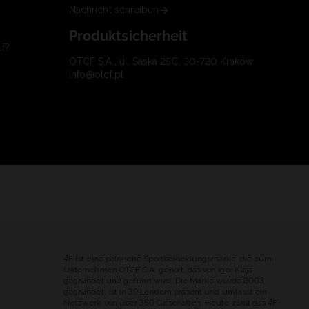
Nachricht schreiben
Produktsicherheit
uf?
OTCF S.A., ul. Saska 25C, 30-720 Kraków
info@otcf.pl
4F ist eine polnische Sportbekleidungsmarke, die zum
Unternehmen OTCF S.A. gehört, das von Igor Klaja
gegründet und geführt wird. Die Marke wurde 2003
gegründet, ist in 39 Ländern präsent und umfasst ein
Netzwerk von über 350 Geschäften. Heute zählt das 4F-