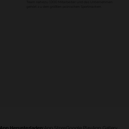
Team nahezu 1300 Mitarbeiter und das Unternehmen
gehört zu den größten polnischen Sportmarken.
App Herunterladen:
App Store
Google Play
App Gallery