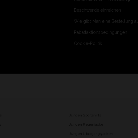
Beschwerde einreichen
Wie gibt Man eine Bestellung a
Rabattaktionsbedingungen
Cookie-Politik
s
Jungen Sportshirts
s
Jungen Regenjacke
Jungen Übergangsjacken