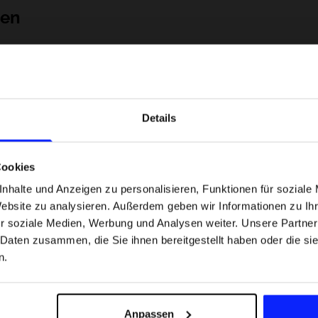
nen
Details
Cookies
nhalte und Anzeigen zu personalisieren, Funktionen für soziale
Website zu analysieren. Außerdem geben wir Informationen zu I
 Motorsportarten -
Formel-1-Strecken, die keine Fehler
r soziale Medien, Werbung und Analysen weiter. Unsere Partner
was
verzeihen - wo Präzision und Erfahr
 Daten zusammen, die Sie ihnen bereitgestellt haben oder die s
sfans am meisten
zählen.
n.
Versandkosten
Unsere Geschäfte finden
Für das Business
Anpassen