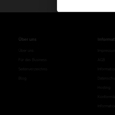
Über uns
Informa
Über uns
Impressu
Für das Business
AGB
Seitenverzeichnis
Informati
Blog
Datenschu
Hosting
Konformit
Informati