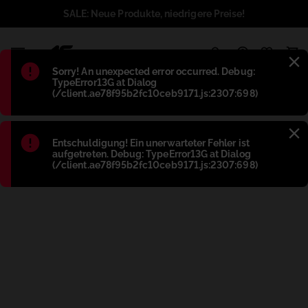
SALE: Neue Produkte, niedrigere Preise!
1
Błąd
:
Sorry! An unexpected error occurred. Debug:
TypeError13G at Dialog
(/client.ae78f95b2fc10ceb9171.js:2307:698)
Błąd
:
Entschuldigung! Ein unerwarteter Fehler ist
aufgetreten. Debug: TypeError13G at Dialog
(/client.ae78f95b2fc10ceb9171.js:2307:698)