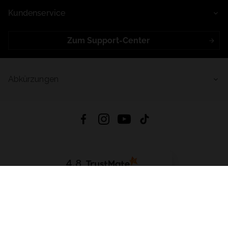
Kundenservice
Zum Support-Center
Abkürzungen
4.8
Basierend auf
998
Bewertungen
von jeher
App Herunterladen:
App Store
Google Play
App Gallery