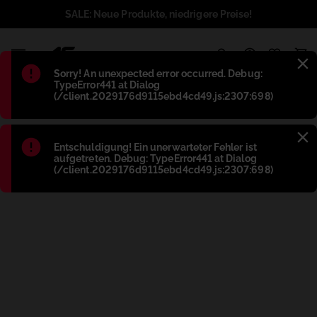
SALE: Neue Produkte, niedrigere Preise!
1
Błąd
:
Sorry! An unexpected error occurred. Debug:
TypeError441 at Dialog
(/client.2029176d9115ebd4cd49.js:2307:698)
Błąd
:
Entschuldigung! Ein unerwarteter Fehler ist
aufgetreten. Debug: TypeError441 at Dialog
(/client.2029176d9115ebd4cd49.js:2307:698)