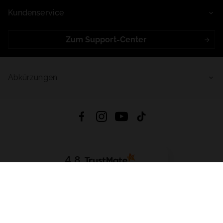
Kundenservice
Zum Support-Center
Abkürzungen
4.8
Basierend auf
999
Bewertungen
von jeher
App Herunterladen:
App Store
Google Play
App Gallery