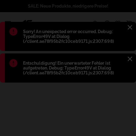
SALE: Neue Produkte, niedrigere Preise!
1
Błąd
:
Sorry! An unexpected error occurred. Debug:
TypeError49V at Dialog
(/client.ae78f95b2fc10ceb9171.js:2307:698)
Błąd
:
Entschuldigung! Ein unerwarteter Fehler ist
aufgetreten. Debug: TypeError49V at Dialog
(/client.ae78f95b2fc10ceb9171.js:2307:698)