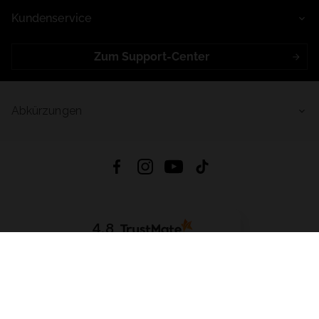
Kundenservice
Zum Support-Center
Abkürzungen
4.8
Basierend auf
998
Bewertungen
von jeher
App Herunterladen:
App Store
Google Play
App Gallery