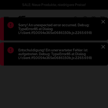
SALE: Neue Produkte, niedrigere Preise!
1
Błąd
:
Sorry! An unexpected error occurred. Debug:
TypeError85 at Dialog
(/client.ff10054e365e0686150b.js:2265:698)
Błąd
:
Entschuldigung! Ein unerwarteter Fehler ist
aufgetreten. Debug: TypeError85 at Dialog
(/client.ff10054e365e0686150b.js:2265:698)