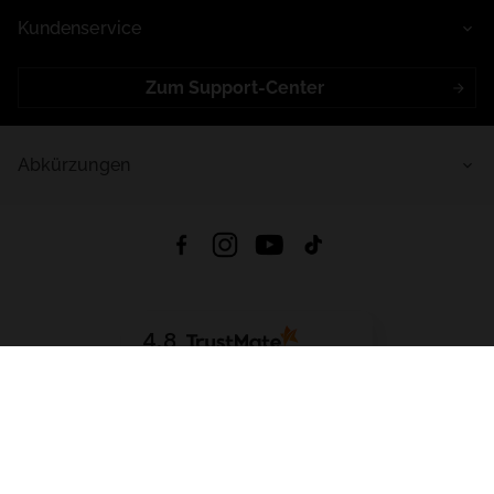
Kundenservice
Zum Support-Center
Abkürzungen
4.8
Basierend auf
998
Bewertungen
von jeher
App Herunterladen:
App Store
Google Play
App Gallery