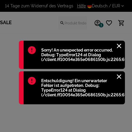
14 Tage zum Widerruf des Vertrags
Hilfe
Deutsch
/ EUR
SALE
1
Błąd
:
Sorry! An unexpected error occurred.
Debug: TypeError124 at Dialog
(/client.ff10054e365e0686150b.js:2265:698)
Błąd
:
Entschuldigung! Ein unerwarteter
Fehler ist aufgetreten. Debug:
TypeError124 at Dialog
(/client.ff10054e365e0686150b.js:2265:698)