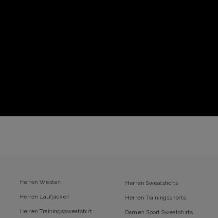
Herren Westen
Herren Sweatshorts
Herren Laufjacken
Herren Trainingsshorts
Herren Trainingssweatshirt
Damen Sport Sweatshirts