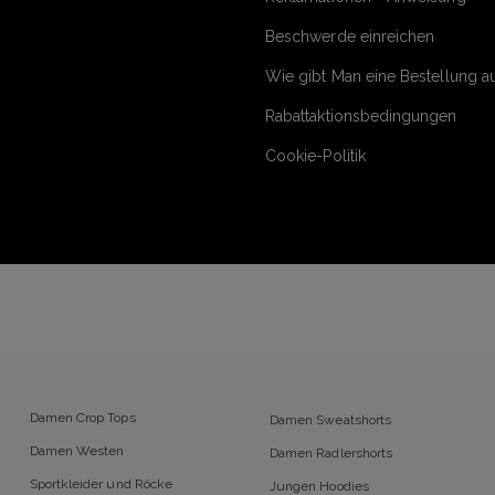
Beschwerde einreichen
Wie gibt Man eine Bestellung a
Rabattaktionsbedingungen
Cookie-Politik
Damen Crop Tops
Damen Sweatshorts
Damen Westen
Damen Radlershorts
Sportkleider und Röcke
Jungen Hoodies