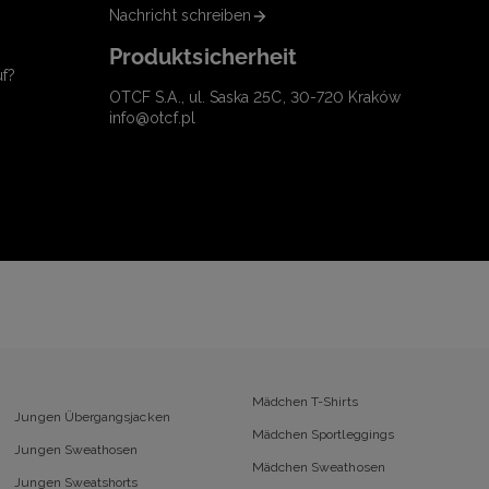
Nachricht schreiben
Produktsicherheit
uf?
OTCF S.A., ul. Saska 25C, 30-720 Kraków
info@otcf.pl
Mädchen T-Shirts
Jungen Übergangsjacken
Mädchen Sportleggings
Jungen Sweathosen
Mädchen Sweathosen
Jungen Sweatshorts