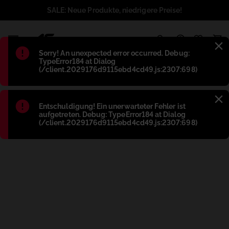
SALE: Neue Produkte, niedrigere Preise!
1
Błąd
:
Sorry! An unexpected error occurred. Debug:
TypeError184 at Dialog
(/client.2029176d9115ebd4cd49.js:2307:698)
Błąd
:
Entschuldigung! Ein unerwarteter Fehler ist
aufgetreten. Debug: TypeError184 at Dialog
(/client.2029176d9115ebd4cd49.js:2307:698)