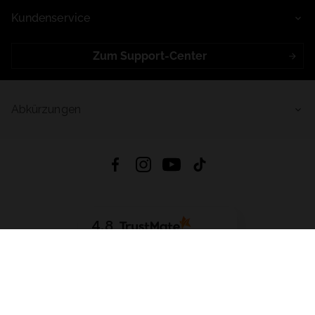
Kundenservice
Zum Support-Center
Abkürzungen
4.8
Basierend auf
999
Bewertungen
von jeher
App Herunterladen:
App Store
Google Play
App Gallery