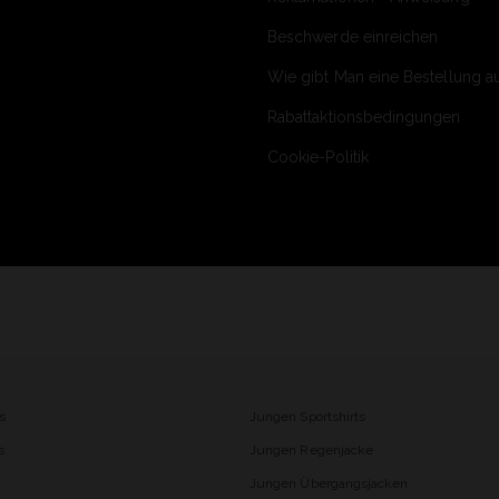
Beschwerde einreichen
Wie gibt Man eine Bestellung a
Rabattaktionsbedingungen
Cookie-Politik
s
Jungen Sportshirts
s
Jungen Regenjacke
Jungen Übergangsjacken