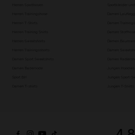
Herren Sporthosen
Sportkleider un
Herren Trainingshose
Damen Lauflegg
Herren T-Shirts
Damen Trainings
Herren Training Shirts
Damen Stoffhos
Herren Sweatshorts
Damen Baumwol
Herren Trainingsshorts
Damen Sweatsho
Damen Sport Sweatshirts
Damen Radlersh
Damen Bademode
Jungen Hoodies
Sport BH
Jungen Sport-Sw
Damen T-shirts
Jungen T-Shirts
4.8