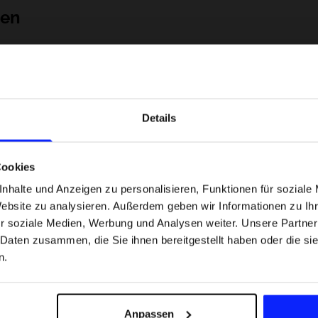
nen
Details
Cookies
nhalte und Anzeigen zu personalisieren, Funktionen für soziale
Website zu analysieren. Außerdem geben wir Informationen zu I
 Motorsportarten -
Formel-1-Strecken, die keine Fehler
r soziale Medien, Werbung und Analysen weiter. Unsere Partner
was
verzeihen - wo Präzision und Erfahr
 Daten zusammen, die Sie ihnen bereitgestellt haben oder die s
sfans am meisten
zählen.
n.
Versandkosten
Unsere Geschäfte finden
Für das Business
Anpassen