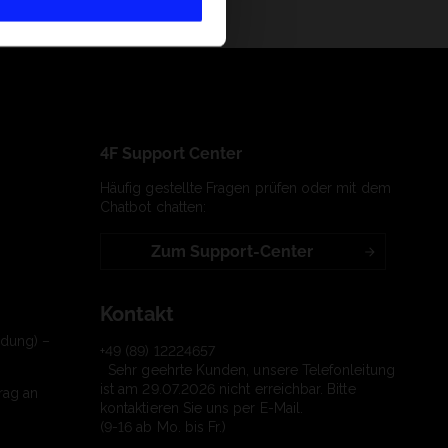
4F Support Center
Häufig gestellte Fragen prüfen oder mit dem
Chatbot chatten:
Zum Support-Center
Kontakt
ndung) –
+49 (89) 12224657
Sehr geehrte Kunden, unsere Telefonleitung
ist am 29.07.2026 nicht erreichbar. Bitte
rag an
kontaktieren Sie uns per E-Mail.
(9-16 ab Mo. bis Fr.)