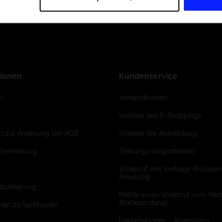
tionen
Kundenservice
m
Versandkosten
Vorteile des E-Shoppings
on zur Änderung der AGB
Vorteile der Anmeldung
tzerklärung
Zahlungsmöglichkeiten
Widerruf des Vertrags (Rückse
Anleitung
ätserkärung
Melde einen Widerruf vom Vert
(Rücksendung)
onen zu Sanktionen
Reklamationen - Anweisung