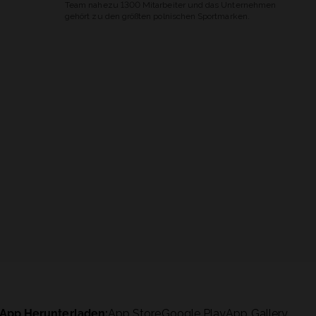
Team nahezu 1300 Mitarbeiter und das Unternehmen
gehört zu den größten polnischen Sportmarken.
App Herunterladen:
App Store
Google Play
App Gallery