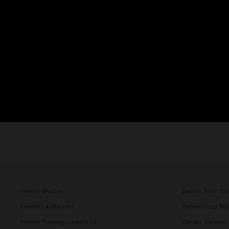
Herren Westen
Damen Tank Top
Herren Laufjacken
Damen Crop Top
Herren Trainingssweatshirt
Damen Westen