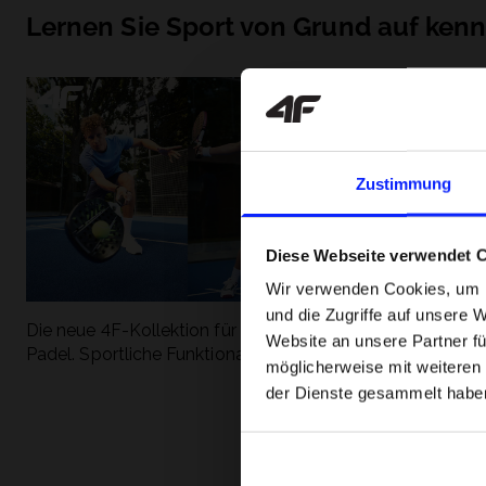
Lernen Sie Sport von Grund auf ken
Zustimmung
Diese Webseite verwendet 
Wir verwenden Cookies, um I
und die Zugriffe auf unsere 
Die neue 4F-Kollektion für Tennis und
Die beliebtesten
Website an unsere Partner fü
Padel. Sportliche Funktionalität trifft auf
entdecken Sie, 
möglicherweise mit weiteren
modernen Stil.
Geschwindigkeit
der Dienste gesammelt habe
begeistert.