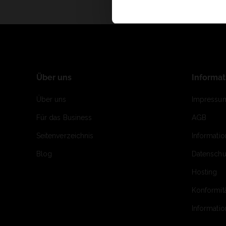
Über uns
Informa
Über uns
Impressu
Für das Business
AGB
Seitenverzeichnis
Informati
Blog
Datenschu
Hosting
Konformit
Informati