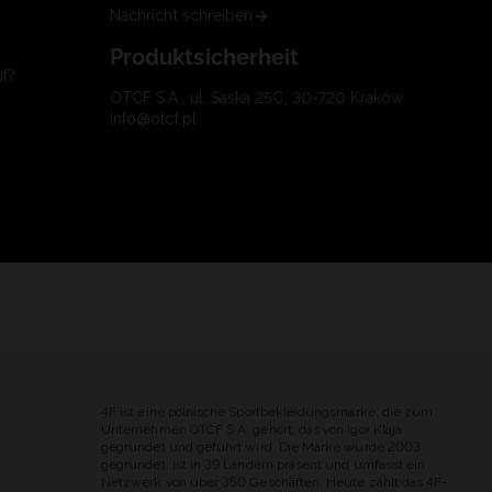
Nachricht schreiben
Produktsicherheit
uf?
OTCF S.A., ul. Saska 25C, 30-720 Kraków
info@otcf.pl
4F ist eine polnische Sportbekleidungsmarke, die zum
Unternehmen OTCF S.A. gehört, das von Igor Klaja
gegründet und geführt wird. Die Marke wurde 2003
gegründet, ist in 39 Ländern präsent und umfasst ein
Netzwerk von über 350 Geschäften. Heute zählt das 4F-