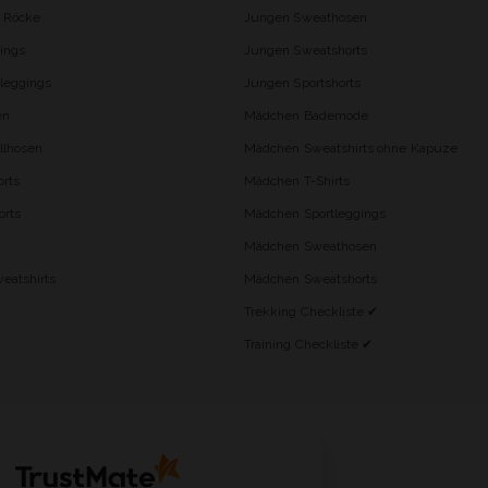
d Röcke
Jungen Sweathosen
ings
Jungen Sweatshorts
leggings
Jungen Sportshorts
en
Mädchen Bademode
lhosen
Mädchen Sweatshirts ohne Kapuze
rts
Mädchen T-Shirts
orts
Mädchen Sportleggings
Mädchen Sweathosen
eatshirts
Mädchen Sweatshorts
Trekking Checkliste ✔
Training Checkliste ✔