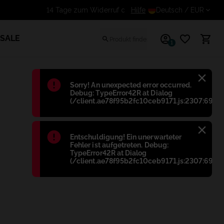
Hilfe
14 Tage zum Widerruf des 
Deutsch
/ EUR
SALE
1
Błąd
:
Sorry! An unexpected error occurred.
Debug: TypeError42R at Dialog
(/client.ae78f95b2fc10ceb9171.js:2307:698)
Błąd
:
Entschuldigung! Ein unerwarteter
Fehler ist aufgetreten. Debug:
TypeError42R at Dialog
(/client.ae78f95b2fc10ceb9171.js:2307:698)