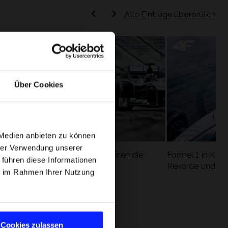
Alle Einträge überprüfen
Über Cookies
 Medien anbieten zu können
hrer Verwendung unserer
Formel 1 Glossar - Wir erklären die
Formel 1 in Kürz
 führen diese Informationen
ung
wichtigsten Rennbegriffe
Rekorde und die
ie im Rahmen Ihrer Nutzung
Cookies zulassen