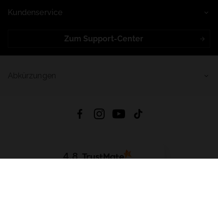
Kundenservice
Zum Support-Center
Abkürzungen
4.8
Basierend auf
998
Bewertungen
von jeher
App Herunterladen:
App Store
Google Play
App Gallery