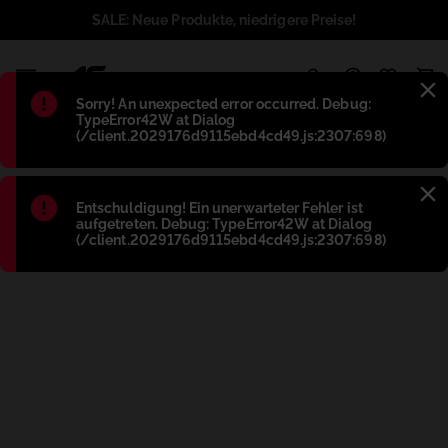
SALE: Neue Produkte, niedrigere Preise!
1
Błąd
:
Sorry! An unexpected error occurred. Debug:
TypeError42W at Dialog
(/client.2029176d9115ebd4cd49.js:2307:698)
Błąd
:
Entschuldigung! Ein unerwarteter Fehler ist
aufgetreten. Debug: TypeError42W at Dialog
(/client.2029176d9115ebd4cd49.js:2307:698)