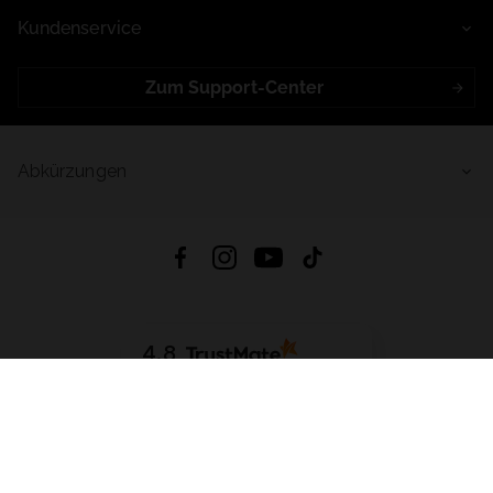
Kundenservice
Zum Support-Center
Abkürzungen
4.8
Basierend auf
998
Bewertungen
von jeher
App Herunterladen:
App Store
Google Play
App Gallery