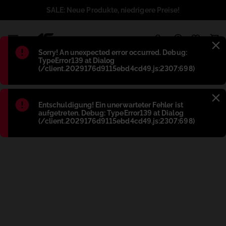
SALE: Neue Produkte, niedrigere Preise!
1
Błąd
:
Sorry! An unexpected error occurred. Debug:
TypeError139 at Dialog
(/client.2029176d9115ebd4cd49.js:2307:698)
Błąd
:
Entschuldigung! Ein unerwarteter Fehler ist
aufgetreten. Debug: TypeError139 at Dialog
(/client.2029176d9115ebd4cd49.js:2307:698)