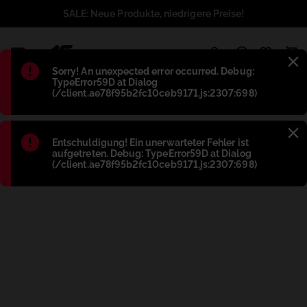
SALE: Neue Produkte, niedrigere Preise!
1
Błąd
:
Sorry! An unexpected error occurred. Debug:
TypeError59D at Dialog
(/client.ae78f95b2fc10ceb9171.js:2307:698)
Błąd
:
Entschuldigung! Ein unerwarteter Fehler ist
aufgetreten. Debug: TypeError59D at Dialog
(/client.ae78f95b2fc10ceb9171.js:2307:698)