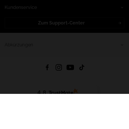
Kundenservice
Zum Support-Center
Abkürzungen
4.8
Basierend auf
998
Bewertungen
von jeher
App Herunterladen:
App Store
Google Play
App Gallery