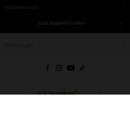
Kundenservice
Zum Support-Center
Abkürzungen
4.8
Basierend auf
998
Bewertungen
von jeher
App Herunterladen:
App Store
Google Play
App Gallery