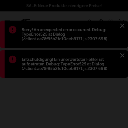
SALE: Neue Produkte, niedrigere Preise!
1
Błąd
:
Sorry! An unexpected error occurred. Debug:
TypeError525 at Dialog
(/client.ae78f95b2fc10ceb9171.js:2307:698)
Błąd
:
Entschuldigung! Ein unerwarteter Fehler ist
aufgetreten. Debug: TypeError525 at Dialog
(/client.ae78f95b2fc10ceb9171.js:2307:698)