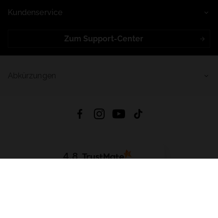
Kundenservice
Zum Support-Center
Abkürzungen
4.8
Basierend auf
998
Bewertungen
von jeher
App Herunterladen:
App Store
Google Play
App Gallery