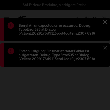
SALE: Neue Produkte, niedrigere Preise!
1
Błąd
:
Sorry! An unexpected error occurred. Debug:
TypeError535 at Dialog
(/client.2029176d9115ebd4cd49.js:2307:698)
Błąd
:
Entschuldigung! Ein unerwarteter Fehler ist
aufgetreten. Debug: TypeError535 at Dialog
(/client.2029176d9115ebd4cd49.js:2307:698)