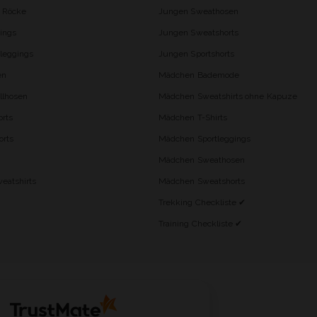
d Röcke
Jungen Sweathosen
ings
Jungen Sweatshorts
leggings
Jungen Sportshorts
en
Mädchen Bademode
lhosen
Mädchen Sweatshirts ohne Kapuze
rts
Mädchen T-Shirts
orts
Mädchen Sportleggings
Mädchen Sweathosen
eatshirts
Mädchen Sweatshorts
Trekking Checkliste ✔
Training Checkliste ✔