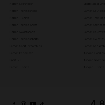
Herren Sporthosen
Sportkleider un
Herren Trainingshose
Damen Lauflegg
Herren T-Shirts
Damen Trainings
Herren Training Shirts
Damen Stoffhos
Herren Sweatshorts
Damen Baumwol
Herren Trainingsshorts
Damen Sweatsho
Damen Sport Sweatshirts
Damen Radlersh
Damen Bademode
Jungen Hoodies
Sport BH
Jungen Sport-Sw
Damen T-shirts
Jungen T-Shirts
4.8