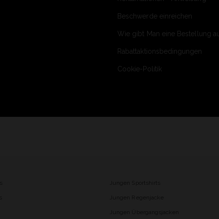
Beschwerde einreichen
Wie gibt Man eine Bestellung a
Rabattaktionsbedingungen
Cookie-Politik
s
Jungen Sportshirts
s
Jungen Regenjacke
Jungen Übergangsjacken