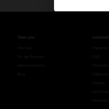
Über uns
Informa
Über uns
Impressu
Für das Business
AGB
Seitenverzeichnis
Informati
Blog
Datenschu
Hosting
Konformit
Informati