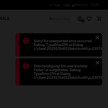
Erhalte einen zusätzlichen Rabatt 
Hilfe
Deutsch
/ EUR
SALE
1
Błąd
:
Sorry! An unexpected error occurred.
Debug: TypeError37H at Dialog
(/client.2029176d9115ebd4cd49.js:2307:698
Błąd
:
Entschuldigung! Ein unerwarteter
Fehler ist aufgetreten. Debug:
TypeError37H at Dialog
(/client.2029176d9115ebd4cd49.js:2307:698