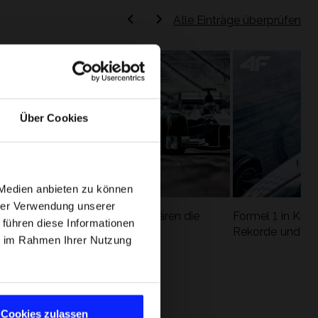
Alle Einträge überprüfen
Über Cookies
 Medien anbieten zu können
hrer Verwendung unserer
Formel 1 Glossar - Wir erklären die
Formel 1 in Kürz
 führen diese Informationen
ung
wichtigsten Rennbegriffe
Rekorde und die
ie im Rahmen Ihrer Nutzung
Cookies zulassen