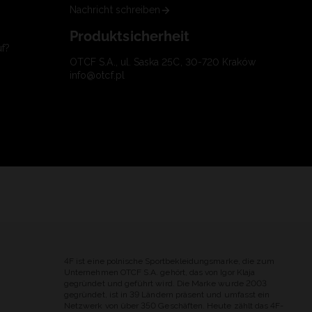
Nachricht schreiben
Produktsicherheit
uf?
OTCF S.A., ul. Saska 25C, 30-720 Kraków
info@otcf.pl
4F ist eine polnische Sportbekleidungsmarke, die zum
Unternehmen OTCF S.A. gehört, das von Igor Klaja
gegründet und geführt wird. Die Marke wurde 2003
gegründet, ist in 39 Ländern präsent und umfasst ein
Netzwerk von über 350 Geschäften. Heute zählt das 4F-