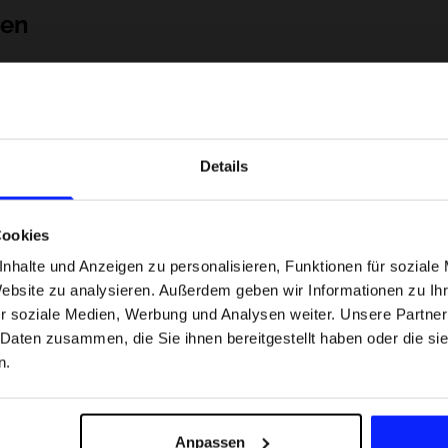
nen
Details
Cookies
nhalte und Anzeigen zu personalisieren, Funktionen für soziale
Website zu analysieren. Außerdem geben wir Informationen zu I
 Motorsportarten -
Formel-1-Strecken, die keine Fehler
r soziale Medien, Werbung und Analysen weiter. Unsere Partner
was
verzeihen - wo Präzision und Erfahr
 Daten zusammen, die Sie ihnen bereitgestellt haben oder die s
sfans am meisten
zählen.
n.
Versandkosten
Unsere Geschäfte finden
Für das Business
Anpassen