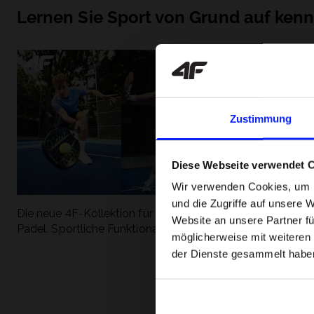
Lernen Sie Sport von Grund auf ken
Zustimmung
Diese Webseite verwendet 
Wir verwenden Cookies, um I
und die Zugriffe auf unsere 
Die neue 4F-Kollektion für Tennis und
Die beliebtesten
Website an unsere Partner fü
Padel. Sportliche Funktionalität trifft auf
entdecken Sie, 
möglicherweise mit weiteren
modernen Stil.
Geschwindigkeit
der Dienste gesammelt habe
begeistert.