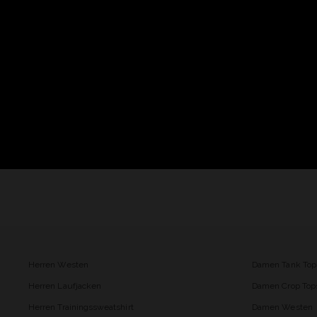
Herren Westen
Damen Tank Top
Herren Laufjacken
Damen Crop Top
Herren Trainingssweatshirt
Damen Westen