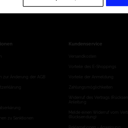
tionen
Kundenservice
m
Versandkosten
Vorteile des E-Shoppings
on zur Änderung der AGB
Vorteile der Anmeldung
tzerklärung
Zahlungsmöglichkeiten
Widerruf des Vertrags (Rückse
Anleitung
ätserkärung
Melde einen Widerruf vom Vert
(Rücksendung)
onen zu Sanktionen
Reklamationen - Anweisung