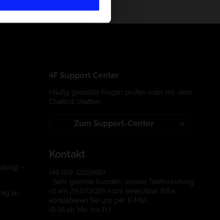
4F Support Center
Häufig gestellte Fragen prüfen oder mit dem
Chatbot chatten:
Zum Support-Center
Kontakt
ndung) –
+49 (89) 12224657
Sehr geehrte Kunden, unsere Telefonleitung
ist am 29.07.2026 nicht erreichbar. Bitte
rag an
kontaktieren Sie uns per E-Mail.
(9-16 ab Mo. bis Fr.)