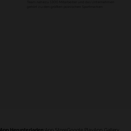
Team nahezu 1300 Mitarbeiter und das Unternehmen
gehört zu den größten polnischen Sportmarken.
App Herunterladen:
App Store
Google Play
App Gallery